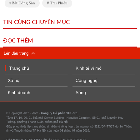
Bất Động Sản
Trái Phiếu
TIN CÙNG CHUYÊN MỤC
ĐỌC THÊM
Lên đầu trang
Trang chủ
Kinh tế vĩ mô
Xã hội
Công nghệ
Kinh doanh
Sống
© Copyright 2012 - 2026 -
Công ty Cổ phần VCCorp.
Tầng 17, 19, 20, 21 Toà nhà Center Building - Hapulico Complex, Số 01, phố Nguyễn Huy
Tưởng, phường Thanh Xuân, thành phố Hà Nội
Giấy phép thiết lập trang thông tin điện tử tổng hợp trên internet số 3321/GP-TTĐT do Sở Thông
tin và Truyền thông TP Hà Nội cấp ngày 03 tháng 07 năm 2019.
Điện thoại: 024 7309 5555 Máy lẻ 41294. Fax: 024-39743413