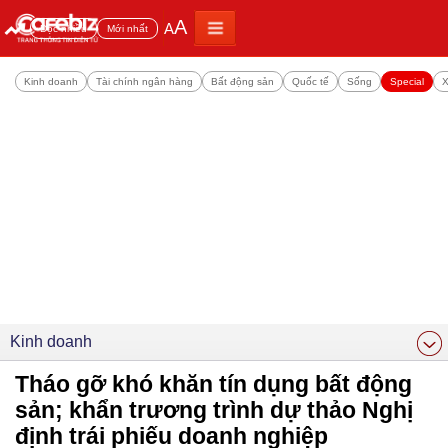
A
A
Đọc nhiều
Mới nhất
Kinh doanh
Tài chính ngân hàng
Bất động sản
Quốc tế
Sống
Special
X
Kinh doanh
Tháo gỡ khó khăn tín dụng bất động
sản; khẩn trương trình dự thảo Nghị
định trái phiếu doanh nghiệp