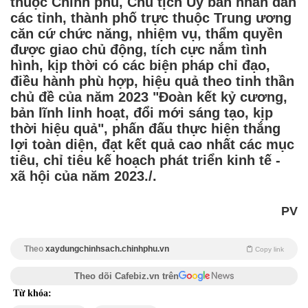
thuộc Chính phủ, Chủ tịch Ủy ban nhân dân
các tỉnh, thành phố trực thuộc Trung ương
căn cứ chức năng, nhiệm vụ, thẩm quyền
được giao chủ động, tích cực nắm tình
hình, kịp thời có các biện pháp chỉ đạo,
điều hành phù hợp, hiệu quả theo tinh thần
chủ đề của năm 2023 "Đoàn kết kỷ cương,
bản lĩnh linh hoạt, đổi mới sáng tạo, kịp
thời hiệu quả", phấn đấu thực hiện thắng
lợi toàn diện, đạt kết quả cao nhất các mục
tiêu, chỉ tiêu kế hoạch phát triển kinh tế -
xã hội của năm 2023./.
PV
Theo
xaydungchinhsach.chinhphu.vn
Copy link
Theo dõi Cafebiz.vn trên
Từ khóa: