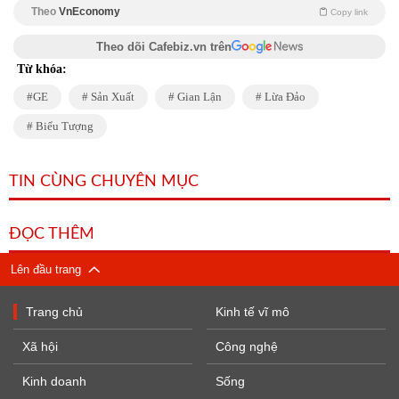
Theo
VnEconomy
Copy link
Theo dõi Cafebiz.vn trên
Từ khóa:
GE
Sản Xuất
Gian Lận
Lừa Đảo
Biểu Tượng
TIN CÙNG CHUYÊN MỤC
ĐỌC THÊM
Lên đầu trang
Trang chủ
Kinh tế vĩ mô
Xã hội
Công nghệ
Kinh doanh
Sống