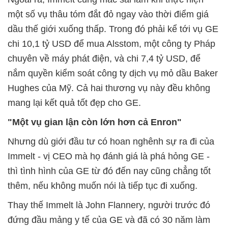
một số vụ thâu tóm đắt đỏ ngay vào thời điểm giá
dầu thế giới xuống thấp. Trong đó phải kể tới vụ GE
chi 10,1 tỷ USD để mua Alsstom, một công ty Pháp
chuyên về máy phát điện, và chi 7,4 tỷ USD, để
nắm quyền kiểm soát công ty dịch vụ mỏ dầu Baker
Hughes của Mỹ. Cả hai thương vụ này đều không
mang lại kết quả tốt đẹp cho GE.
"Một vụ gian lận còn lớn hơn cả Enron"
Nhưng dù giới đầu tư có hoan nghênh sự ra đi của
Immelt - vị CEO mà họ đánh giá là phá hỏng GE -
thì tình hình của GE từ đó đến nay cũng chẳng tốt
thêm, nếu không muốn nói là tiếp tục đi xuống.
Thay thế Immelt là John Flannery, người trước đó
đứng đầu mảng y tế của GE và đã có 30 năm làm