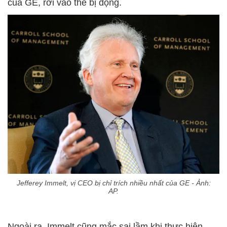
của GE, rơi vào thế bị động.
Jefferey Immelt, vị CEO bị chỉ trích nhiều nhất của GE - Ảnh:
AP.
Ngoài ra, Immelt cũng mắc sai lầm khi thực hiện