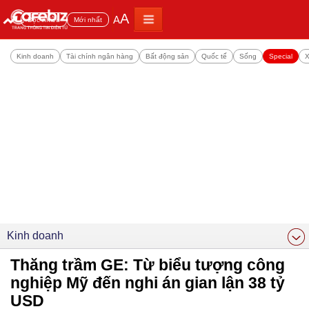
A
A
Đọc nhiều
Mới nhất
Kinh doanh
Tài chính ngân hàng
Bất động sản
Quốc tế
Sống
Special
X
Kinh doanh
Thăng trầm GE: Từ biểu tượng công
nghiệp Mỹ đến nghi án gian lận 38 tỷ
USD