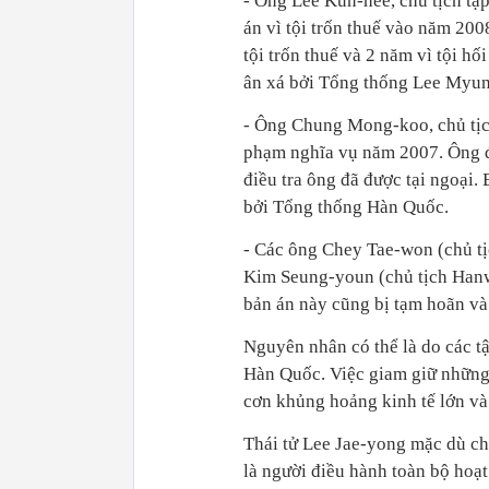
- Ông Lee Kun-hee, chủ tịch tậ
án vì tội trốn thuế vào năm 200
tội trốn thuế và 2 năm vì tội hố
ân xá bởi Tổng thống Lee Myu
- Ông Chung Mong-koo, chủ tịch
phạm nghĩa vụ năm 2007. Ông đã
điều tra ông đã được tại ngoại
bởi Tổng thống Hàn Quốc.
- Các ông Chey Tae-won (chủ tị
Kim Seung-youn (chủ tịch Hanwh
bản án này cũng bị tạm hoãn và
Nguyên nhân có thể là do các t
Hàn Quốc. Việc giam giữ những 
cơn khủng hoảng kinh tế lớn v
Thái tử Lee Jae-yong mặc dù ch
là người điều hành toàn bộ hoạ