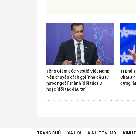
Tổng Giám đốc Nestlé Việt Nam:
Tỉ phú s
Nên chuyển cách gọi ‘nhà đầu tư
ChatGPT 
nước ngoài’ thành ‘đối tác FDI’
đừng là
hoặc ‘đối tác đầu tư’
TRANG CHỦ
XÃ HỘI
KINH TẾ VĨ MÔ
KINH 