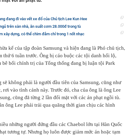
mặt với án phạt tù.
ng đang đi vào vết xe đổ của Chủ tịch Lee Kun Hee
ngủ trên sàn nhà, ăn suất cơm 28.000đ trong tù
 xây dựng, có thể chìm đắm chỉ trong 1 nốt nhạc
thừa kế của tập đoàn Samsung và hiện đang là Phó chủ tịch,
 thứ 6 tuần trước. Ông bị cáo buộc các tội danh hối lộ,
 bê bối chính trị của Tổng thống đang bị luận tội Park
ng sẽ không phải là người đầu tiên của Samsung, cũng như
 rơi vào tình cảnh này. Trước đó, cha của ông là ông Lee
ung, cũng đã từng 2 lần đối mặt với các án phạt ngồi tù.
ần ông Lee phải trải qua quãng thời gian chịu các hình
nhiều những người đứng đầu các Chaebol lớn tại Hàn Quốc
phạt tương tự. Nhưng họ luôn được giảm mức án hoặc tạm