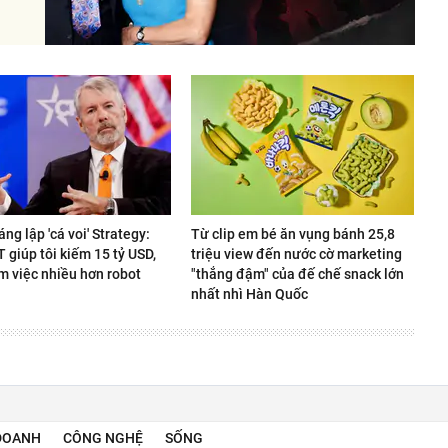
áng lập 'cá voi' Strategy:
Từ clip em bé ăn vụng bánh 25,8
giúp tôi kiếm 15 tỷ USD,
triệu view đến nước cờ marketing
m việc nhiều hơn robot
"thắng đậm" của đế chế snack lớn
nhất nhì Hàn Quốc
DOANH
CÔNG NGHỆ
SỐNG