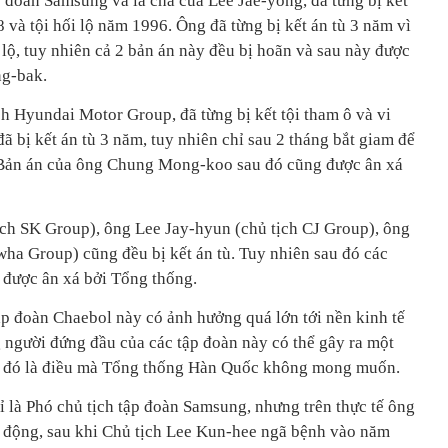
p đoàn Samsung và là cha của Lee Jae-yong, đã từng bị kết
8 và tội hối lộ năm 1996. Ông đã từng bị kết án tù 3 năm vì
i lộ, tuy nhiên cả 2 bản án này đều bị hoãn và sau này được
ng-bak.
 Hyundai Motor Group, đã từng bị kết tội tham ô và vi
 bị kết án tù 3 năm, tuy nhiên chỉ sau 2 tháng bắt giam để
. Bản án của ông Chung Mong-koo sau đó cũng được ân xá
ch SK Group), ông Lee Jay-hyun (chủ tịch CJ Group), ông
a Group) cũng đều bị kết án tù. Tuy nhiên sau đó các
 được ân xá bởi Tổng thống.
ập đoàn Chaebol này có ảnh hưởng quá lớn tới nền kinh tế
người đứng đầu của các tập đoàn này có thể gây ra một
à đó là điều mà Tổng thống Hàn Quốc không mong muốn.
ỉ là Phó chủ tịch tập đoàn Samsung, nhưng trên thực tế ông
t động, sau khi Chủ tịch Lee Kun-hee ngã bệnh vào năm