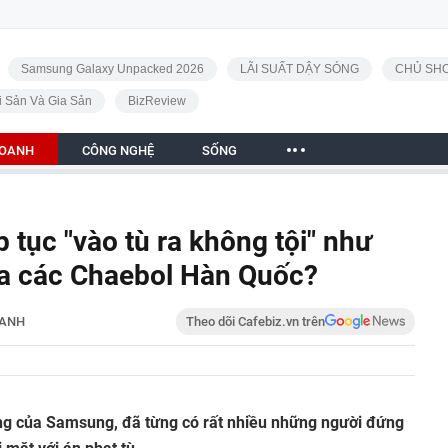
Samsung Galaxy Unpacked 2026
LÃI SUẤT DẬY SÓNG
CHỦ SHO
i Sản Và Gia Sản
BizReview
DOANH
CÔNG NGHỆ
SỐNG
 tục "vào tù ra không tội" như
ủa các Chaebol Hàn Quốc?
OANH
Theo dõi Cafebiz.vn trên
ng của Samsung, đã từng có rất nhiều những người đứng