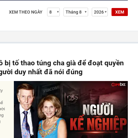
XEM THEO NGÀY
XEM
ô bị tố thao túng cha già để đoạt quyền
người duy nhất đã nói đúng
ty
hế
ười
ng
g