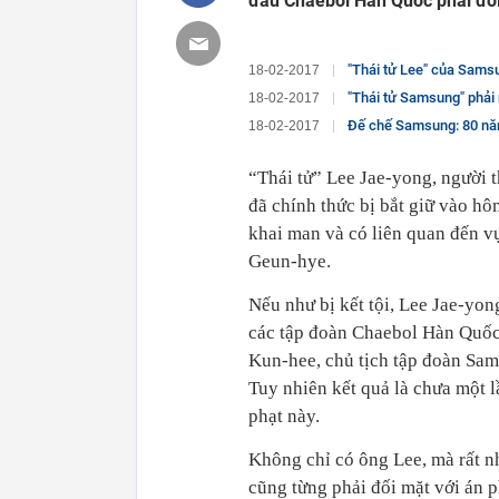
đầu Chaebol Hàn Quốc phải đối 
"Thái tử Lee" của Samsu
18-02-2017
"Thái tử Samsung" phải 
18-02-2017
Đế chế Samsung: 80 năm
18-02-2017
“Thái tử” Lee Jae-yong, người 
đã chính thức bị bắt giữ vào hôm
khai man và có liên quan đến vụ
Geun-hye.
Nếu như bị kết tội, Lee Jae-yo
các tập đoàn Chaebol Hàn Quốc,
Kun-hee, chủ tịch tập đoàn Sams
Tuy nhiên kết quả là chưa một l
phạt này.
Không chỉ có ông Lee, mà rất 
cũng từng phải đối mặt với án 