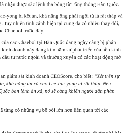
 là nhận được sắc lệnh tha bổng từ Tổng thống Hàn Quốc.
ae-yong bị kết án, khả năng ông phải ngồi tù là rất thấp và
g. Tuy nhiên tình cảnh hiện tại cũng đã có nhiều thay đổi,
ác Chaebol trước đây.
ị của các Chaebol tại Hàn Quốc đang ngày càng bị phản
 kinh doanh này đang kìm hãm sự phát triển của nền kinh
n đầu tư nước ngoài và thường xuyên có các hoạt động mờ
uan giám sát kinh doanh CEOScore, cho biết:
“Xét trên sự
ân, khả năng ân xá cho Lee Jae-yong là rất thấp. Nếu
Quốc ban lệnh ân xá, nó sẽ càng khiến người dân phản
ã từng có những vụ bê bối lớn hơn liên quan tới các