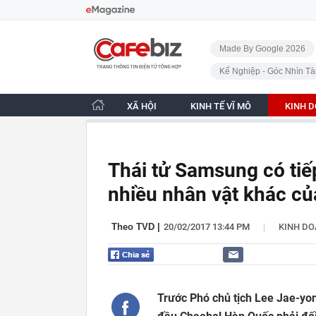
Bỏ qua điều hướng
CafeBiz - Trang chủ
Made By Google 2026
Kế Nghiệp - Góc Nhìn Tà
XÃ HỘI
KINH TẾ VĨ MÔ
KINH 
Thái tử Samsung có tiếp
nhiều nhân vật khác c
|
Theo TVD
|
20/02/2017 13:44 PM
KINH D
Trước Phó chủ tịch Lee Jae-yo