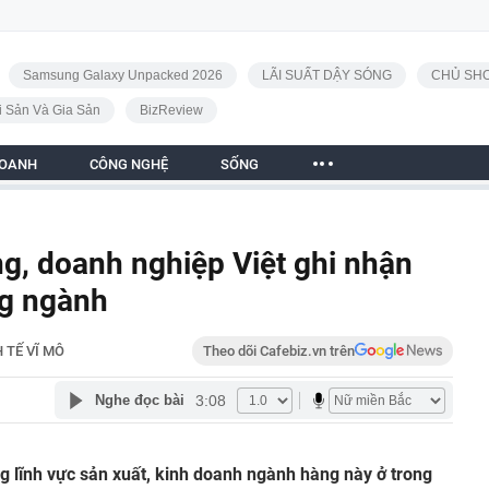
Samsung Galaxy Unpacked 2026
LÃI SUẤT DẬY SÓNG
CHỦ SHO
i Sản Và Gia Sản
BizReview
DOANH
CÔNG NGHỆ
SỐNG
g, doanh nghiệp Việt ghi nhận
ng ngành
 TẾ VĨ MÔ
Theo dõi Cafebiz.vn trên
3:08
Nghe đọc bài
 lĩnh vực sản xuất, kinh doanh ngành hàng này ở trong