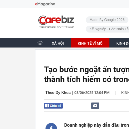
Bỏ qua điều hướng
CafeBiz - Trang chủ
Made By Google 2026
Kế Nghiệp - Góc Nhìn Tà
XÃ HỘI
KINH TẾ VĨ MÔ
KINH 
Tạo bước ngoặt ấn tượn
thành tích hiếm có tro
|
Theo Dy Khoa
|
08/06/2025 12:04 PM
KINH
Doanh nghiệp này dẫn đầu trong