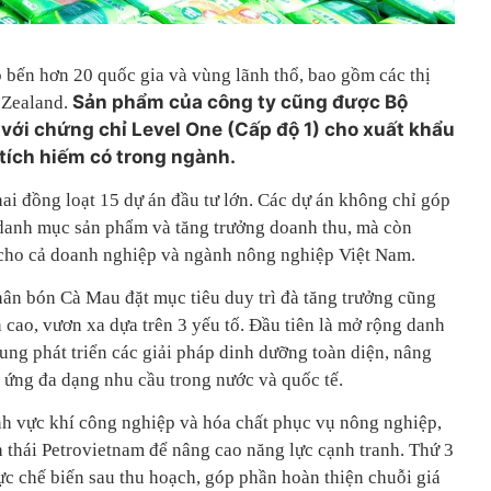
bến hơn 20 quốc gia và vùng lãnh thổ, bao gồm các thị
Sản phẩm của công ty cũng được Bộ
 Zealand.
với chứng chỉ Level One (Cấp độ 1) cho xuất khẩu
tích hiếm có trong ngành.
ai đồng loạt 15 dự án đầu tư lớn. Các dự án không chỉ góp
 danh mục sản phẩm và tăng trưởng doanh thu, mà còn
 cho cả doanh nghiệp và ngành nông nghiệp Việt Nam.
hân bón Cà Mau đặt mục tiêu duy trì đà tăng trưởng cũng
cao, vươn xa dựa trên 3 yếu tố. Đầu tiên là mở rộng danh
ung phát triển các giải pháp dinh dưỡng toàn diện, nâng
 ứng đa dạng nhu cầu trong nước và quốc tế.
nh vực khí công nghiệp và hóa chất phục vụ nông nghiệp,
nh thái Petrovietnam để nâng cao năng lực cạnh tranh. Thứ 3
ực chế biến sau thu hoạch, góp phần hoàn thiện chuỗi giá