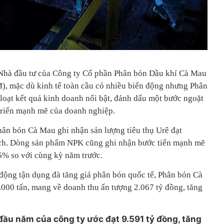
 Nhà đầu tư của Công ty Cổ phần Phân bón Dầu khí Cà Mau
 mặc dù kinh tế toàn cầu có nhiều biến động nhưng Phân
oạt kết quả kinh doanh nổi bật, đánh dấu một bước ngoặt
 triển mạnh mẽ của doanh nghiệp.
ân bón Cà Mau ghi nhận sản lượng tiêu thụ Urê đạt
ch. Dòng sản phẩm NPK cũng ghi nhận bước tiến mạnh mẽ
55% so với cùng kỳ năm trước.
ủ động tận dụng đà tăng giá phân bón quốc tế, Phân bón Cà
000 tấn, mang về doanh thu ấn tượng 2.067 tỷ đồng, tăng
ầu năm của công ty ước đạt 9.591 tỷ đồng, tăng