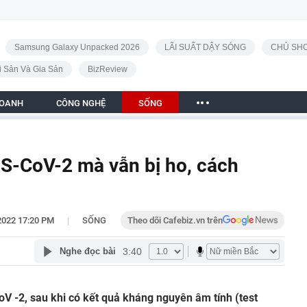
Samsung Galaxy Unpacked 2026
LÃI SUẤT DẬY SÓNG
CHỦ SHO
i Sản Và Gia Sản
BizReview
DOANH
CÔNG NGHỆ
SỐNG
RS-CoV-2 mà vẫn bị ho, cách
|
2022 17:20 PM
SỐNG
Theo dõi Cafebiz.vn trên
3:40
Nghe đọc bài
V -2, sau khi có kết quả kháng nguyên âm tính (test