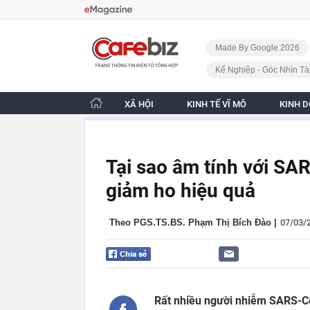
Bỏ qua điều hướng
CafeBiz - Trang chủ
Made By Google 2026
Kế Nghiệp - Góc Nhìn Tà
XÃ HỘI
KINH TẾ VĨ MÔ
KINH 
Tại sao âm tính với SA
giảm ho hiệu quả
Theo PGS.TS.BS. Phạm Thị Bích Đào
|
07/03/
Rất nhiều người nhiễm SARS-Co