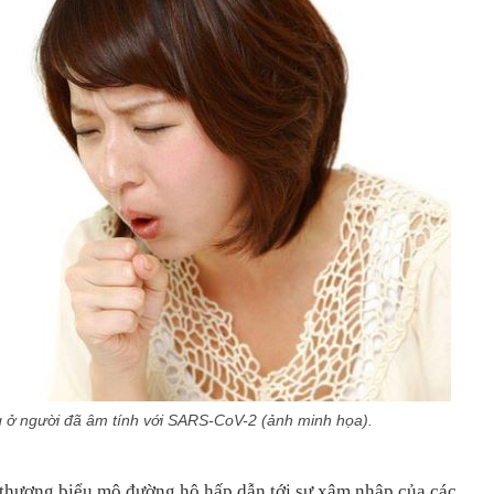
 ở người đã âm tính với SARS-CoV-2 (ảnh minh họa).
 thương biểu mô đường hô hấp dẫn tới sự xâm nhập của các