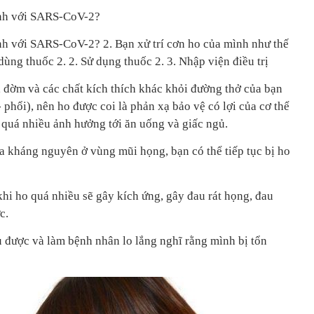
tính với SARS-CoV-2?
ính với SARS-CoV-2? 2. Bạn xử trí cơn ho của mình như thế
ùng thuốc 2. 2. Sử dụng thuốc 2. 3. Nhập viện điều trị
, đờm và các chất kích thích khác khỏi đường thở của bạn
 phổi), nên ho được coi là phản xạ bảo vệ có lợi của cơ thể
o quá nhiều ảnh hưởng tới ăn uống và giấc ngủ.
a kháng nguyên ở vùng mũi họng, bạn có thể tiếp tục bị ho
khi ho quá nhiều sẽ gây kích ứng, gây đau rát họng, đau
ực.
 được và làm bệnh nhân lo lắng nghĩ rằng mình bị tổn