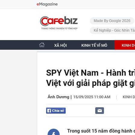
Bỏ qua điều hướng
CafeBiz - Trang chủ
Made By Google 2026
Kế Nghiệp - Góc Nhìn Tà
XÃ HỘI
KINH TẾ VĨ MÔ
KINH 
SPY Việt Nam - Hành t
Việt với giải pháp giặt 
|
Ánh Dương
|
15/09/2025 11:00 AM
KINH 
Trong suốt 15 năm đồng hành c