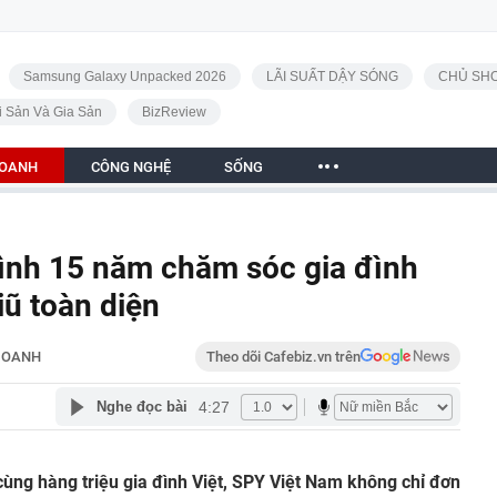
Samsung Galaxy Unpacked 2026
LÃI SUẤT DẬY SÓNG
CHỦ SHO
i Sản Và Gia Sản
BizReview
DOANH
CÔNG NGHỆ
SỐNG
rình 15 năm chăm sóc gia đình
giũ toàn diện
DOANH
Theo dõi Cafebiz.vn trên
4:27
Nghe đọc bài
ùng hàng triệu gia đình Việt, SPY Việt Nam không chỉ đơn