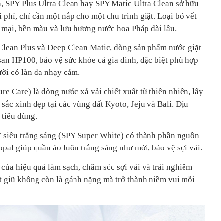
 SPY Plus Ultra Clean hay SPY Matic Ultra Clean sở hữu
 phí, chỉ cần một nắp cho một chu trình giặt. Loại bỏ vết
mại, bền màu và lưu hương nước hoa Pháp dài lâu.
Clean Plus và Deep Clean Matic, dòng sản phẩm nước giặt
san HP100, bảo vệ sức khỏe cả gia đình, đặc biệt phù hợp
ười có làn da nhạy cảm.
e Care) là dòng nước xả vải chiết xuất từ thiên nhiên, lấy
ắc xinh đẹp tại các vùng đất Kyoto, Jeju và Bali. Dịu
 tiêu dùng.
Y siêu trắng sáng (SPY Super White) có thành phần nguồn
opal giúp quần áo luôn trắng sáng như mới, bảo vệ sợi vải.
của hiệu quả làm sạch, chăm sóc sợi vải và trải nghiệm
t giũ không còn là gánh nặng mà trở thành niềm vui mỗi