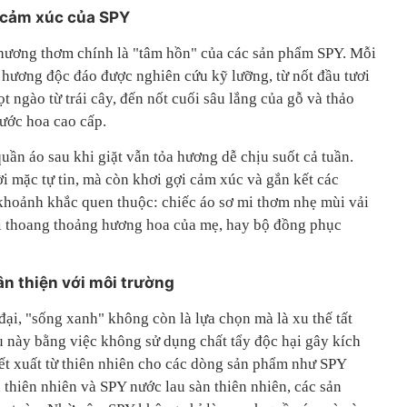
 cảm xúc của SPY
hì hương thơm chính là "tâm hồn" của các sản phẩm SPY. Mỗi
hương độc đáo được nghiên cứu kỹ lưỡng, từ nốt đầu tươi
t ngào từ trái cây, đến nốt cuối sâu lắng của gỗ và thảo
nước hoa cao cấp.
ần áo sau khi giặt vẫn tỏa hương dễ chịu suốt cả tuần.
 mặc tự tin, mà còn khơi gợi cảm xúc và gắn kết các
khoảnh khắc quen thuộc: chiếc áo sơ mi thơm nhẹ mùi vải
i thoang thoảng hương hoa của mẹ, hay bộ đồng phục
ân thiện với môi trường
ại, "sống xanh" không còn là lựa chọn mà là xu thế tất
 này bằng việc không sử dụng chất tẩy độc hại gây kích
ết xuất từ thiên nhiên cho các dòng sản phẩm như SPY
thiên nhiên và SPY nước lau sàn thiên nhiên, các sản