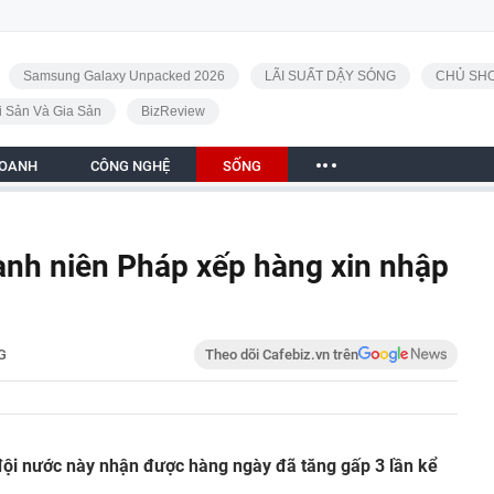
Samsung Galaxy Unpacked 2026
LÃI SUẤT DẬY SÓNG
CHỦ SHO
i Sản Và Gia Sản
BizReview
DOANH
CÔNG NGHỆ
SỐNG
anh niên Pháp xếp hàng xin nhập
G
Theo dõi Cafebiz.vn trên
ội nước này nhận được hàng ngày đã tăng gấp 3 lần kể