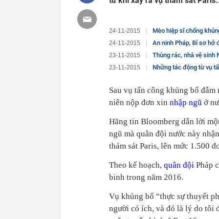
từ khi xảy ra vụ thảm sát Paris.
Mèo hiệp sĩ chống khủng
24-11-2015
An ninh Pháp, Bỉ sơ hở 
24-11-2015
Thùng rác, nhà vệ sinh 
23-11-2015
Những tác động từ vụ tấ
23-11-2015
Sau vụ tấn công khủng bố đẫm 
niên nộp đơn xin
nhập ngũ
ở nư
Hãng tin Bloomberg dẫn lời một
ngũ mà quân đội nước này nhận 
thảm sát Paris, lên mức 1.500 đ
Theo kế hoạch,
quân đội
Pháp c
binh trong năm 2016.
Vụ khủng bố “thực sự thuyết ph
người có ích, và đó là lý do tôi