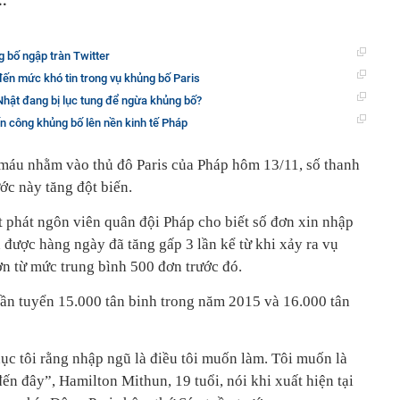
..
 bố ngập tràn Twitter
đến mức khó tin trong vụ khủng bố Paris
Nhật đang bị lục tung để ngừa khủng bố?
n công khủng bố lên nền kinh tế Pháp
máu nhằm vào thủ đô Paris của Pháp hôm 13/11, số thanh
ớc này tăng đột biến.
 phát ngôn viên quân đội Pháp cho biết số đơn xin nhập
được hàng ngày đã tăng gấp 3 lần kể từ khi xảy ra vụ
ơn từ mức trung bình 500 đơn trước đó.
ần tuyển 15.000 tân binh trong năm 2015 và 16.000 tân
ục tôi rằng nhập ngũ là điều tôi muốn làm. Tôi muốn là
 đến đây”, Hamilton Mithun, 19 tuổi, nói khi xuất hiện tại