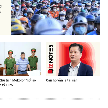
ng
g
Chủ tịch Mekolor “nổ” sở
Căn hộ vẫn là tài sản
c tỷ Euro