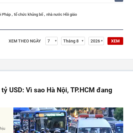
,
,
i Pháp
tổ chức khủng bố
nhà nước Hồi giáo
XEM THEO NGÀY
XEM
á tỷ USD: Vì sao Hà Nội, TP.HCM đang
hịu