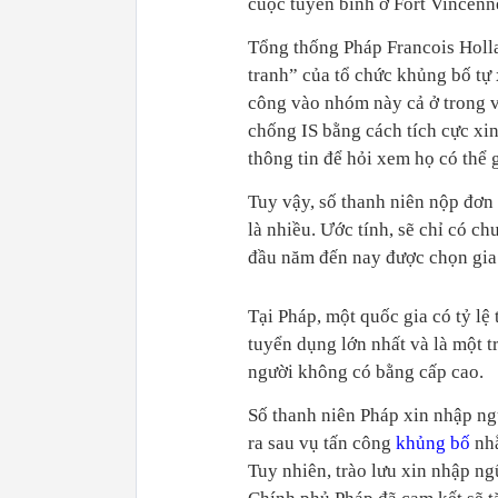
cuộc tuyển binh ở Fort Vincenn
Tổng thống Pháp Francois Holla
tranh” của tổ chức khủng bố tự
công vào nhóm này cả ở trong v
chống IS bằng cách tích cực xin
thông tin để hỏi xem họ có thể 
Tuy vậy, số thanh niên nộp đơn
là nhiều. Ước tính, sẽ chỉ có c
đầu năm đến nay được chọn gia
Tại Pháp, một quốc gia có tỷ lệ
tuyển dụng lớn nhất và là một tr
người không có bằng cấp cao.
Số thanh niên Pháp xin nhập ng
ra sau vụ tấn công
khủng bố
nhằ
Tuy nhiên, trào lưu xin nhập ng