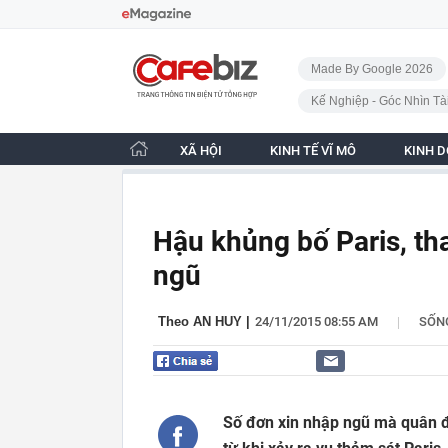
Bỏ qua điều hướng
CafeBiz - Trang chủ
Made By Google 2026
Kế Nghiệp - Góc Nhìn Tà
XÃ HỘI
KINH TẾ VĨ MÔ
KINH 
Hậu khủng bố Paris, th
ngũ
|
Theo AN HUY
|
24/11/2015 08:55 AM
SỐN
Số đơn xin nhập ngũ mà quân đ