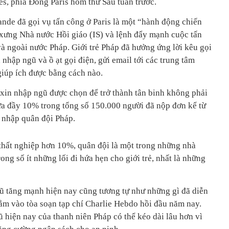
es, phía Đông Paris hôm thứ Sáu tuần trước.
nde đã gọi vụ tấn công ở Paris là một “hành động chiến
 xưng Nhà nước Hồi giáo (IS) và lệnh đẩy mạnh cuộc tấn
à ngoài nước Pháp. Giới trẻ Pháp đã hưởng ứng lời kêu gọi
 nhập ngũ và ồ ạt gọi điện, gửi email tới các trung tâm
giúp ích được bằng cách nào.
 xin nhập ngũ được chọn để trở thành tân binh không phải
hưa đầy 10% trong tổng số 150.000 người đã nộp đơn kể từ
 nhập quân đội Pháp.
 thất nghiệp hơn 10%, quân đội là một trong những nhà
ong số ít những lối đi hứa hẹn cho giới trẻ, nhất là những
ũ tăng mạnh hiện nay cũng tương tự như những gì đã diễn
m vào tòa soạn tạp chí Charlie Hebdo hồi đầu năm nay.
ũ hiện nay của thanh niên Pháp có thể kéo dài lâu hơn vì