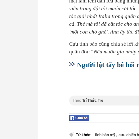
mặt lấm lem đạn lửa bằng những
viên trong đội tôi muốn cắt tóc.
tóc giỏi nhất Italia trong quân 
cả. Thế mà tôi đã cắt tóc cho a
'một con chó ghẻ'. Anh ấy tức 
Cựu tình báo cũng chia sẻ lời 
quân đội: “
Nếu muốn gia nhập q
Người lật tẩy bê bối
Theo
Trí Thức Trẻ
,
Từ khóa:
tình báo mỹ
cựu chiến 