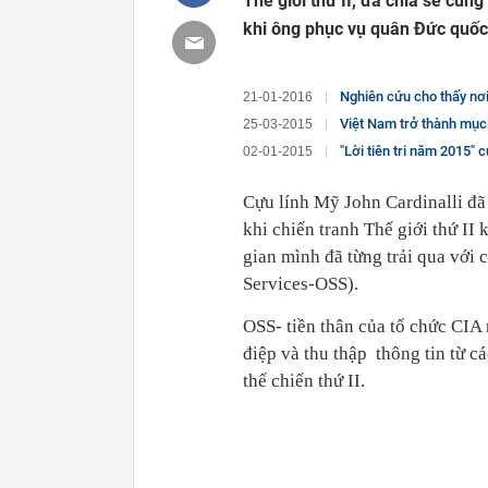
Thế giới thứ II, đã chia sẻ cù
khi ông phục vụ quân Đức quốc 
Nghiên cứu cho thấy nơi
21-01-2016
Việt Nam trở thành mục 
25-03-2015
"Lời tiên tri năm 2015"
02-01-2015
Cựu lính Mỹ John Cardinalli đã 
khi chiến tranh Thế giới thứ II 
gian mình đã từng trải qua với
Services-OSS).
OSS- tiền thân của tổ chức CIA
điệp và thu thập thông tin từ c
thế chiến thứ II.