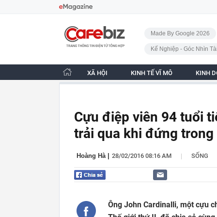
Bỏ qua điều hướng
CafeBiz - Trang chủ
Made By Google 2026
Kế Nghiệp - Góc Nhìn Tà
XÃ HỘI
KINH TẾ VĨ MÔ
KINH 
Cựu điệp viên 94 tuổi t
trải qua khi đứng trong
|
Hoàng Hà
|
28/02/2016 08:16 AM
SỐNG
Ông John Cardinalli, một cựu c