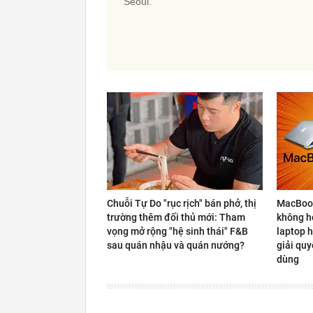
Seoul.
Chuỗi Tự Do "rục rịch" bán phở, thị
MacBook
trường thêm đối thủ mới: Tham
không hợ
vọng mở rộng "hệ sinh thái" F&B
laptop h
sau quán nhậu và quán nướng?
giải quy
dùng