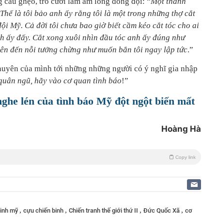
 câu ghẹo, trò cười làm ấm lòng đồng đội: “
Một thành
 Thế là tôi bảo anh ấy rằng tôi là một trong những thợ cắt
đội Mỹ. Cả đời tôi chưa bao giờ biết cầm kéo cắt tóc cho ai
nh ấy đấy. Cắt xong xuôi nhìn đầu tóc anh ấy đúng như
điên đến nỗi tưởng chừng như muốn bắn tôi ngay lập tức
.”
khuyên của mình tới những những người có ý nghĩ gia nhập
uân ngũ, hãy vào cơ quan tình báo
!”
 nghe lén của tình báo Mỹ đột ngột biến mất
Hoàng Hà
Copy link
,
,
,
,
binh mỹ
cựu chiến binh
Chiến tranh thế giới thứ II
Đức Quốc Xã
cơ