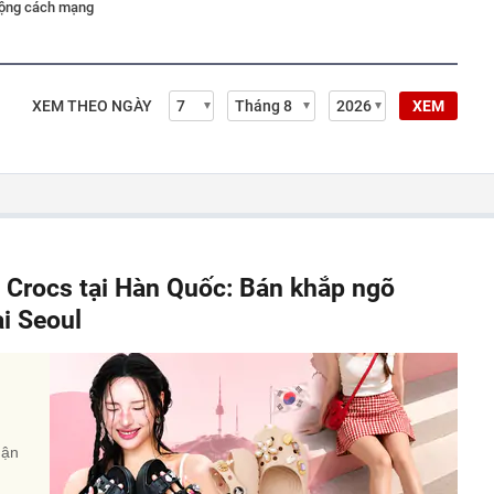
động cách mạng
XEM THEO NGÀY
XEM
" Crocs tại Hàn Quốc: Bán khắp ngõ
ại Seoul
uận