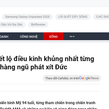
Samsung Galaxy Unpacked 2026
LÃI SUẤT DẬY SÓNG
CHỦ SHO
i Sản Và Gia Sản
BizReview
DOANH
CÔNG NGHỆ
SỐNG
iết lộ điều kinh khủng nhất từng
 hàng ngũ phát xít Đức
Theo dõi Cafebiz.vn trên
hiến binh Mỹ 94 tuổi, từng tham chiến trong chiến tranh