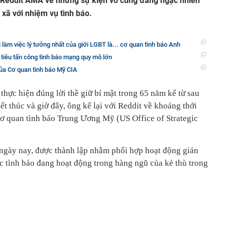
ng Reddit AMA về những sự kiện vô cùng đáng ngạc nhiên
xã với nhiệm vụ tình báo.
 làm việc lý tưởng nhất của giới LGBT là... cơ quan tình báo Anh
tiêu tấn công tình báo mạng quy mô lớn
 của Cơ quan tình báo Mỹ CIA
thực hiện đúng lời thề giữ bí mật trong 65 năm kể từ sau
kết thúc và giờ đây, ông kể lại với Reddit về khoảng thởi
 cơ quan tình báo Trung Ương Mỹ (US Office of Strategic
 ngày nay, được thành lập nhằm phối hợp hoạt động gián
ác tình báo đang hoạt động trong hàng ngũ của kẻ thù trong