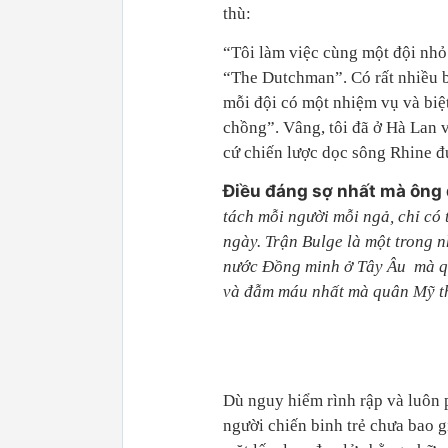
thù:
“Tôi làm việc cùng một đội nhỏ
“The Dutchman”. Có rất nhiều b
mỗi đội có một nhiệm vụ và biệt
chồng”. Vâng, tôi đã ở Hà Lan và
cứ chiến lược dọc sông Rhine đ
Điều đáng sợ nhất mà ông đ
tách mỗi người mỗi ngả, chỉ có 
ngày. Trận Bulge là một trong 
nước Đồng minh ở Tây Âu mà qu
và đẫm máu nhất mà quân Mỹ tha
Dù nguy hiểm rình rập và luôn p
người chiến binh trẻ chưa bao 