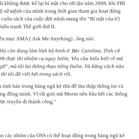
li không được kể lại bí mật cho tới tận năm 2008, khi FBI
lộ sứ mệnh của mình trong thời gian tham gia hoạt động
cuốn sách của cuộc đời mình mang tên “Bí mật của 65
iến tranh Thế giới thứ II.
yên mục AMA ( Ask Me Anything) , ông nói:
khi còn đang làm lính bộ binh ở Bắc Carolina. Tình cờ
ời thực thi nhiệm vụ nguy hiểm; Yêu cầu hiểu biết về mã
ữ”, mà tôi lại thông thạo tiếng Italia. Và bằng cách nào
hì tôi đã viết hết trong sách rồi
.
n tình báo trong hàng ngũ kẻ thù để thu thập thông tin và
ợng đồng minh. Vì rất giỏi mã Morse nên hầu hết các thông
ược truyền đi thành công.”
ào các nhóm của OSS có thể hoạt động trong hàng ngũ kẻ