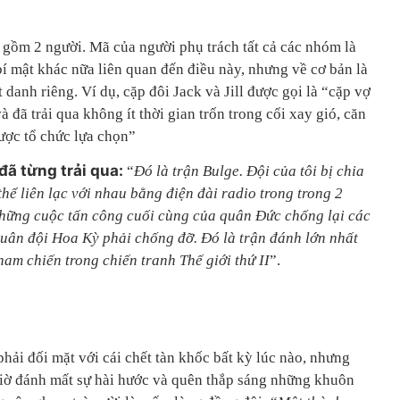
 gồm 2 người. Mã của người phụ trách tất cả các nhóm là
í mật khác nữa liên quan đến điều này, nhưng về cơ bản là
 danh riêng. Ví dụ, cặp đôi Jack và Jill được gọi là “cặp vợ
 đã trải qua không ít thời gian trốn trong cối xay gió, căn
ược tổ chức lựa chọn”
ã từng trải qua:
“
Đó là trận Bulge. Đội của tôi bị chia
thể liên lạc với nhau bằng điện đài radio trong trong 2
những cuộc tấn công cuối cùng của quân Đức chống lại các
ân đội Hoa Kỳ phải chống đỡ. Đó là trận đánh lớn nhất
m chiến trong chiến tranh Thế giới thứ II
”.
hải đối mặt với cái chết tàn khốc bất kỳ lúc nào, nhưng
giờ đánh mất sự hài hước và quên thắp sáng những khuôn