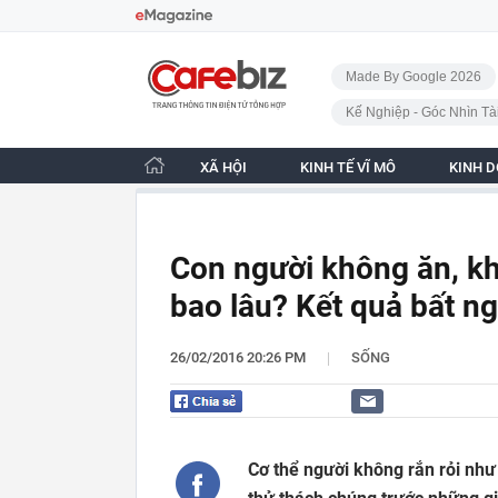
Bỏ qua điều hướng
CafeBiz - Trang chủ
Made By Google 2026
Kế Nghiệp - Góc Nhìn Tà
XÃ HỘI
KINH TẾ VĨ MÔ
KINH 
Con người không ăn, kh
bao lâu? Kết quả bất n
|
26/02/2016 20:26 PM
SỐNG
Cơ thể người không rắn rỏi như 