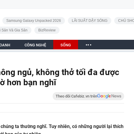
Samsung Galaxy Unpacked 2026
LÃI SUẤT DẬY SÓNG
CHỦ SHO
i Sản Và Gia Sản
BizReview
DOANH
CÔNG NGHỆ
SỐNG
ông ngủ, không thở tối đa được
gờ hơn bạn nghĩ
Theo dõi Cafebiz.vn trên
chúng ta thường nghĩ. Tuy nhiên, có những người lại thích