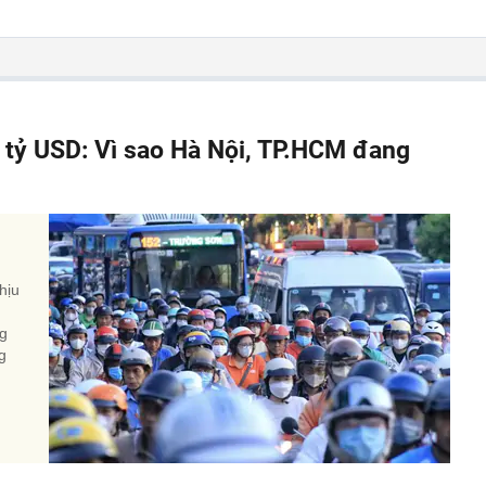
á tỷ USD: Vì sao Hà Nội, TP.HCM đang
hịu
ng
g