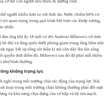
ủa cơ thể con người nếu thiếu đi dưỡng chất.
 thể người nhiều hơn so với thức ăn. Nước chiếm 60% cơ
i trò quan trọng trong quá trình bôi trơn các khớp xương,
ân nhiệt.
 đàn ông khi ấy 18 tuổi có tên Andreas Mihavecs vô tình
 bị bỏ đói và lãng quên dưới phòng giam trong tầng hầm một
inh ngạc bởi sự sống sót thần kì mà còn dấy lên làn sóng
ính quyền thời điểm đó. Mihavecs sau đó đã phải mất nhiều
ại như bình thường.
ường không trọng lực
ch nghi trong môi trường chịu tác động của trọng lực Trái
sinh hoạt trong môi trường chân không thường phải đối mặt
ượng và khả năng chịu đựng của cơ bắp và hệ tim mạch.