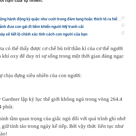
ới hạn của tự nhiên.
g hành động kỳ quặc như cười trong đám tang hoặc thích tỏ ra hiểu biết ?
nh đưa con gái đi tiêm khiến người Mỹ tranh cãi
y sẽ tiết lộ chính xác tính cách con người của bạn
a có thể thấy được cơ chế bù trừ thần kì của cơ thể người
và khí oxy để duy trì sự sống trong một thời gian đáng ngạc
ự chịu đựng siêu nhiên của con người:
 Gardner lập kỷ lục thế giới không ngủ trong vòng 264.4
4 phút.
inh tầm quan trọng của giấc ngủ đối với quá trình ghi nhớ
giữ tỉnh táo trong ngày kế tiếp. Bởi vậy thức liên tục như
nào!