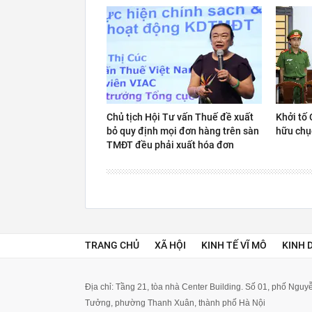
Chủ tịch Hội Tư vấn Thuế đề xuất
Khởi tố 
bỏ quy định mọi đơn hàng trên sàn
hữu chụ
TMĐT đều phải xuất hóa đơn
TRANG CHỦ
XÃ HỘI
KINH TẾ VĨ MÔ
KINH 
Địa chỉ: Tầng 21, tòa nhà Center Building. Số 01, phố Ngu
Tưởng, phường Thanh Xuân, thành phố Hà Nội