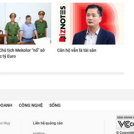
Chủ tịch Mekolor “nổ” sở
Căn hộ vẫn là tài sản
c tỷ Euro
DOANH
CÔNG NGHỆ
SỐNG
yễn Huy
Liên hệ quảng cáo
© Copyrigh
Hotline: