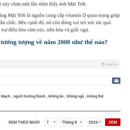
i này chưa một lần nhìn thấy ánh Mặt Trời.
áng Mặt Trời là nguồn cung cấp vitamin D quan trọng giúp
ắn chắc. Bên cạnh đó, nó còn đóng vai trò xúc tác quá
ỗ trợ điều hòa cảm xúc, tiêu hóa và giấc ngủ.
tưởng tượng về năm 2000 như thế nào?
Copy link
,
,
,
,
n Mạch
người trưởng thành
không ăn
không ngủ
không thở
XEM THEO NGÀY
XEM