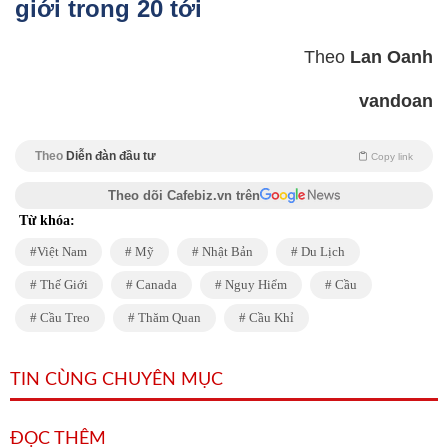
giới trong 20 tới
Theo
Lan Oanh
vandoan
Theo
Diễn đàn đầu tư
Copy link
Theo dõi Cafebiz.vn trên
Từ khóa:
Việt Nam
Mỹ
Nhật Bản
Du Lịch
Thế Giới
Canada
Nguy Hiểm
Cầu
Cầu Treo
Thăm Quan
Cầu Khỉ
TIN CÙNG CHUYÊN MỤC
ĐỌC THÊM