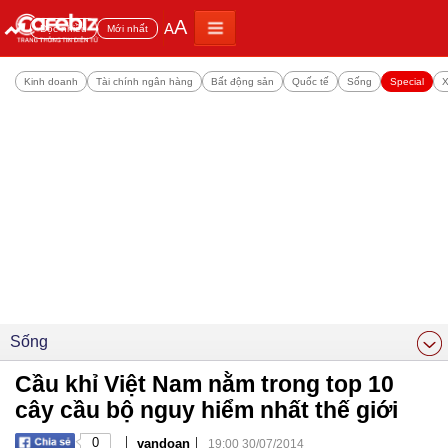
A
A
Đọc nhiều
Mới nhất
Kinh doanh
Tài chính ngân hàng
Bất động sản
Quốc tế
Sống
Special
X
Sống
Cầu khỉ Việt Nam nằm trong top 10
cây cầu bộ nguy hiểm nhất thế giới
|
|
0
vandoan
19:00 30/07/2014