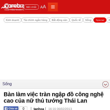
A
A
Đọc nhiều
Mới nhất
Kinh doanh
Tài chính ngân hàng
Bất động sản
Quốc tế
Sống
Special
X
Sống
Bàn làm việc tràn ngập đồ công nghệ
cao của nữ thủ tướng Thái Lan
|
|
0
tanhoa
16:16 06/02/2013