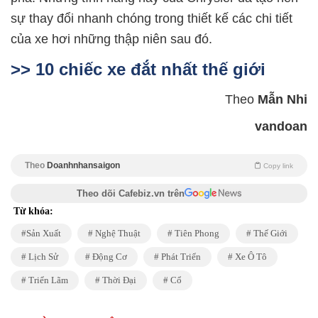
sự thay đổi nhanh chóng trong thiết kế các chi tiết
của xe hơi những thập niên sau đó.
>> 10 chiếc xe đắt nhất thế giới
Theo
Mẫn Nhi
vandoan
Theo
Doanhnhansaigon
Copy link
Theo dõi Cafebiz.vn trên
Từ khóa:
Sản Xuất
Nghệ Thuật
Tiên Phong
Thế Giới
Lịch Sử
Động Cơ
Phát Triển
Xe Ô Tô
Triển Lãm
Thời Đại
Cổ