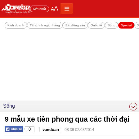
A
A
Đọc nhiều
Mới nhất
Kinh doanh
Tài chính ngân hàng
Bất động sản
Quốc tế
Sống
Special
X
Sống
9 mẫu xe tiên phong qua các thời đại
|
|
0
vandoan
08:39 02/08/2014