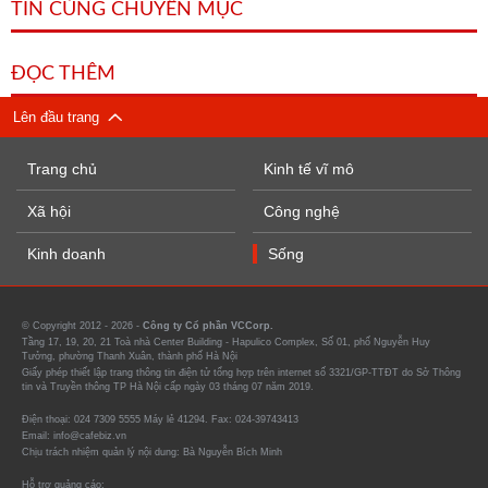
TIN CÙNG CHUYÊN MỤC
ĐỌC THÊM
Lên đầu trang
Trang chủ
Kinh tế vĩ mô
Xã hội
Công nghệ
Kinh doanh
Sống
© Copyright 2012 - 2026 -
Công ty Cổ phần VCCorp.
Tầng 17, 19, 20, 21 Toà nhà Center Building - Hapulico Complex, Số 01, phố Nguyễn Huy
Tưởng, phường Thanh Xuân, thành phố Hà Nội
Giấy phép thiết lập trang thông tin điện tử tổng hợp trên internet số 3321/GP-TTĐT do Sở Thông
tin và Truyền thông TP Hà Nội cấp ngày 03 tháng 07 năm 2019.
Điện thoại: 024 7309 5555 Máy lẻ 41294. Fax: 024-39743413
Email: info@cafebiz.vn
Chịu trách nhiệm quản lý nội dung: Bà Nguyễn Bích Minh
Hỗ trợ quảng cáo: