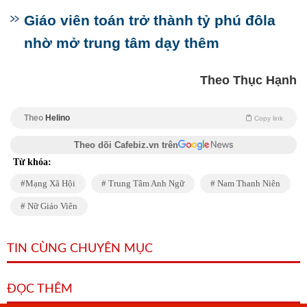
Giáo viên toán trở thành tỷ phú đôla
nhờ mở trung tâm dạy thêm
Theo Thục Hạnh
Theo
Helino
Copy link
Theo dõi Cafebiz.vn trên
Từ khóa:
Mạng Xã Hội
Trung Tâm Anh Ngữ
Nam Thanh Niên
Nữ Giáo Viên
TIN CÙNG CHUYÊN MỤC
ĐỌC THÊM