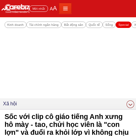
A
A
Đọc nhiều
Mới nhất
Kinh doanh
Tài chính ngân hàng
Bất động sản
Quốc tế
Sống
Special
X
Xã hội
Sốc với clip cô giáo tiếng Anh xưng
hô mày - tao, chửi học viên là "con
lợn" và đuổi ra khỏi lớp vì không chịu