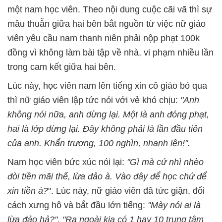
một nam học viên. Theo nội dung cuộc cãi vã thì sự
mâu thuẫn giữa hai bên bắt nguồn từ việc nữ giáo
viên yêu cầu nam thanh niên phải nộp phạt 100k
đồng vì không làm bài tập về nhà, vi phạm nhiều lần
trong cam kết giữa hai bên.
Lúc này, học viên nam lên tiếng xin cô giáo bỏ qua
thì nữ giáo viên lập tức nói với vẻ khó chịu:
"Anh
không nói nữa, anh dừng lại. Một là anh đóng phạt,
hai là lớp dừng lại. Đây không phải là lần đầu tiên
của anh. Khẩn trương, 100 nghìn, nhanh lên!".
Nam học viên bức xúc nói lại:
"Gì mà cứ nhì nhèo
đòi tiền mãi thế, lừa đảo à. Vào đây để học chứ để
xin tiền à?
". Lúc này, nữ giáo viên đã tức giận, đổi
cách xưng hô và bắt đầu lớn tiếng:
"Mày nói ai là
lừa đảo hả?",
"R
a ngoài kia có 1 hay 10 trung tâm