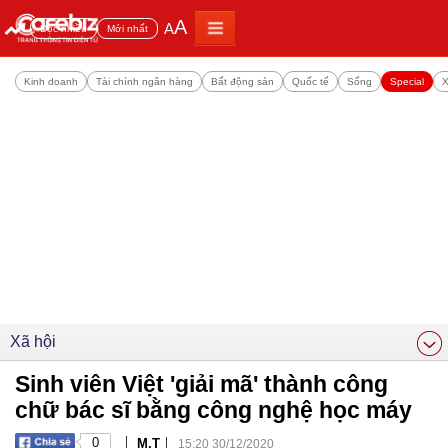
A
A
Đọc nhiều
Mới nhất
Kinh doanh
Tài chính ngân hàng
Bất động sản
Quốc tế
Sống
Special
X
Xã hội
Sinh viên Việt 'giải mã' thành công
chữ bác sĩ bằng công nghệ học máy
|
|
0
M.T
15:20 30/12/2020