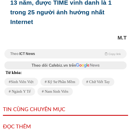
13 năm, được TIME vinh danh là 1
trong 25 người ảnh hưởng nhất
Internet
M.T
Theo
ICT News
Copy link
Theo dõi Cafebiz.vn trên
Từ khóa:
Sinh Viên Việt
Kỹ Sư Phần Mềm
Chữ Viết Tay
Ngành Y Tế
Nam Sinh Viên
TIN CÙNG CHUYÊN MỤC
ĐỌC THÊM