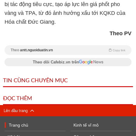
bị tác động tiêu cực, tạo áp lực lên giá phốt pho
vàng và TPA, từ đó ảnh hưởng xấu tới KQKD của
Hóa chất Đức Giang.
Theo PV
Theo
antt.nguoiduatin.vn
Copy link
Theo dõi Cafebiz.vn trên
TIN CÙNG CHUYÊN MỤC
ĐỌC THÊM
Lên đầu trang
Trang chủ
Kinh tế vĩ mô