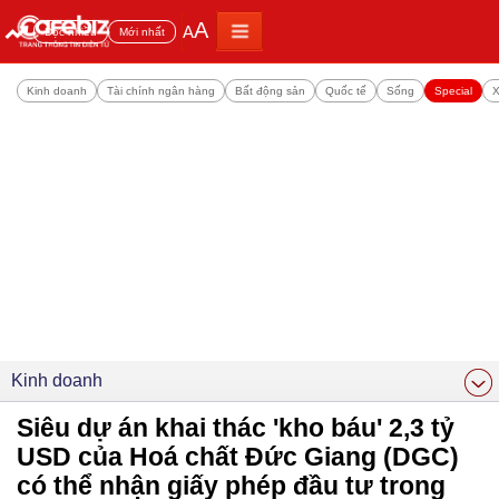
A
A
Đọc nhiều
Mới nhất
Kinh doanh
Tài chính ngân hàng
Bất động sản
Quốc tế
Sống
Special
X
Kinh doanh
Siêu dự án khai thác 'kho báu' 2,3 tỷ
USD của Hoá chất Đức Giang (DGC)
có thể nhận giấy phép đầu tư trong