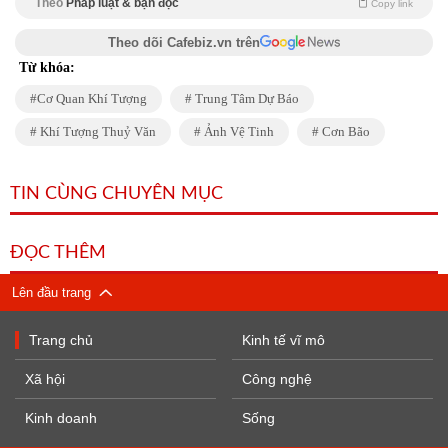
Theo
Pháp luật & bạn đọc
Copy link
Theo dõi Cafebiz.vn trên
Từ khóa:
Cơ Quan Khí Tượng
Trung Tâm Dự Báo
Khí Tượng Thuỷ Văn
Ảnh Vệ Tinh
Cơn Bão
TIN CÙNG CHUYÊN MỤC
ĐỌC THÊM
Lên đầu trang
Trang chủ
Kinh tế vĩ mô
Xã hội
Công nghệ
Kinh doanh
Sống