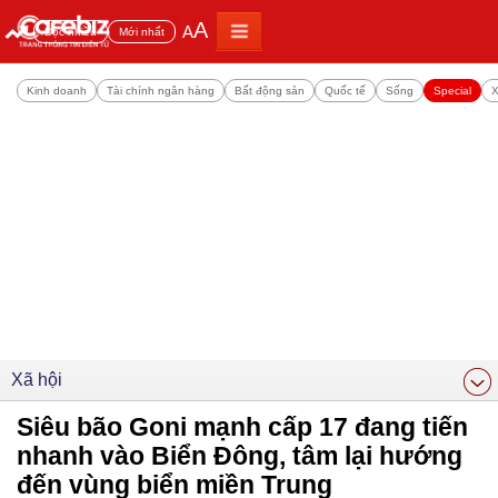
A
A
Đọc nhiều
Mới nhất
Kinh doanh
Tài chính ngân hàng
Bất động sản
Quốc tế
Sống
Special
X
Xã hội
Siêu bão Goni mạnh cấp 17 đang tiến
nhanh vào Biển Đông, tâm lại hướng
đến vùng biển miền Trung