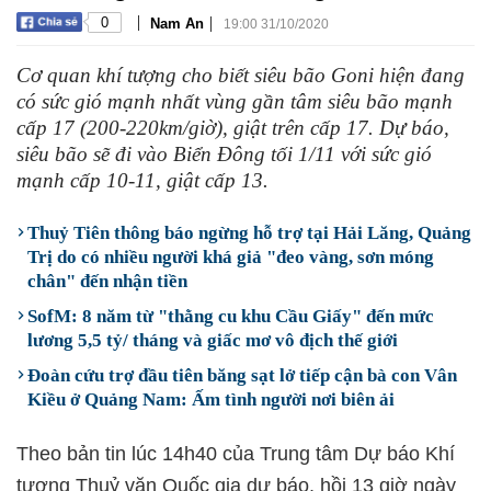
|
|
0
Nam An
19:00 31/10/2020
Cơ quan khí tượng cho biết siêu bão Goni hiện đang
có sức gió mạnh nhất vùng gần tâm siêu bão mạnh
cấp 17 (200-220km/giờ), giật trên cấp 17. Dự báo,
siêu bão sẽ đi vào Biển Đông tối 1/11 với sức gió
mạnh cấp 10-11, giật cấp 13.
Thuỷ Tiên thông báo ngừng hỗ trợ tại Hải Lăng, Quảng
Trị do có nhiều người khá giả "đeo vàng, sơn móng
chân" đến nhận tiền
SofM: 8 năm từ "thằng cu khu Cầu Giấy" đến mức
lương 5,5 tỷ/ tháng và giấc mơ vô địch thế giới
Đoàn cứu trợ đầu tiên băng sạt lở tiếp cận bà con Vân
Kiều ở Quảng Nam: Ấm tình người nơi biên ải
Theo bản tin lúc 14h40 của Trung tâm Dự báo Khí
tượng Thuỷ văn Quốc gia dự báo, hồi 13 giờ ngày