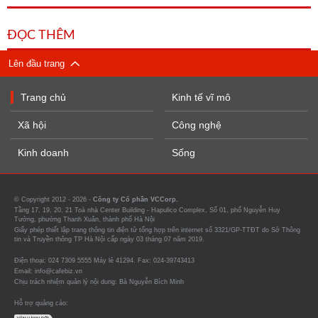
ĐỌC THÊM
Lên đầu trang
Trang chủ
Kinh tế vĩ mô
Xã hội
Công nghệ
Kinh doanh
Sống
© Copyright 2012 - 2026 -
Công ty Cổ phần VCCorp.
Tầng 17, 19, 20, 21 Toà nhà Center Building - Hapulico Complex, Số 01, phố Nguyễn Huy
Tưởng, phường Thanh Xuân, thành phố Hà Nội
Giấy phép thiết lập trang thông tin điện tử tổng hợp trên internet số 3321/GP-TTĐT do Sở Thông
tin và Truyền thông TP Hà Nội cấp ngày 03 tháng 07 năm 2019.
Điện thoại: 024 7309 5555 Máy lẻ 41294. Fax: 024-39743413
Email: info@cafebiz.vn
Chịu trách nhiệm quản lý nội dung: Bà Nguyễn Bích Minh
Hỗ trợ quảng cáo: