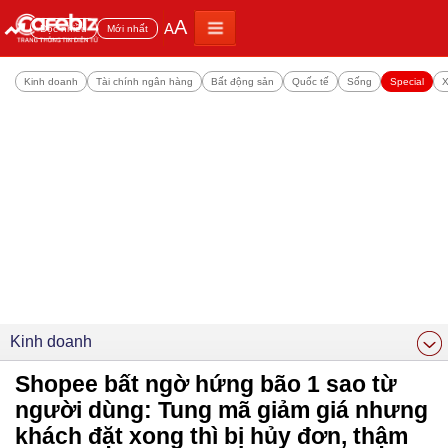
A
A
Đọc nhiều
Mới nhất
Kinh doanh
Tài chính ngân hàng
Bất động sản
Quốc tế
Sống
Special
X
Kinh doanh
Shopee bất ngờ hứng bão 1 sao từ
người dùng: Tung mã giảm giá nhưng
khách đặt xong thì bị hủy đơn, thậm