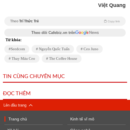
Việt Quang
Theo
Trí Thức Trẻ
Copy link
Theo dõi Cafebiz.vn trên
Từ khóa:
Seedcom
Nguyễn Quốc Tuấn
Ceo Juno
Thay Máu Ceo
The Coffee House
TIN CÙNG CHUYÊN MỤC
ĐỌC THÊM
Lên đầu trang
Trang chủ
Kinh tế vĩ mô