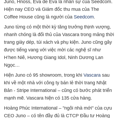
Juno, Hnoss, Eva de Eva là nhân sự của Seedcom.
Hiện nay CEO và Giám đốc thu mua của The
Coffee House cũng là người của
Seedcom
.
Juno từng có một thời kỳ tăng trưởng thịnh vượng,
nhanh chóng là đối thủ của Vascara trong mảng thời
trang giày dép, túi xách và phụ kiện. Juno cũng gây
được tiếng vang với việc mời các nghệ sĩ như
H’hen Niê, Hương Giang Idol, Ninh Dương Lan
Ngọc…
Hiện Juno có 95 showroom, trong khi
Vascara
sau
khi về một nhà với công ty bán lẻ thời trang Nhật
Bản - Stripe International – cũng có bước phát triển
mạnh mẽ. Vascara hiện có 135 cửa hàng.
Hoàng Phúc International – "ngôi nhà mới" của cựu
CEO Juno – có tên đầy đủ là CTCP Đầu tư Hoàng