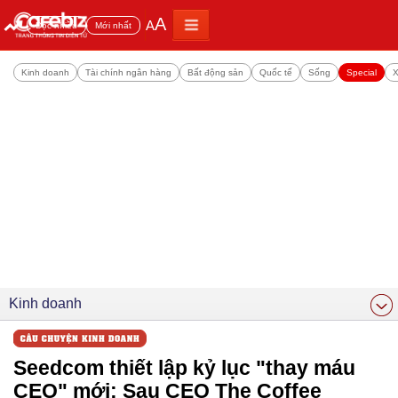
A
A
Đọc nhiều
Mới nhất
Kinh doanh
Tài chính ngân hàng
Bất động sản
Quốc tế
Sống
Special
X
Kinh doanh
Seedcom thiết lập kỷ lục "thay máu
CEO" mới: Sau CEO The Coffee