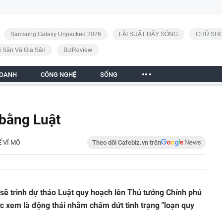
Samsung Galaxy Unpacked 2026
LÃI SUẤT DẬY SÓNG
CHỦ SHO
i Sản Và Gia Sản
BizReview
DOANH
CÔNG NGHỆ
SỐNG
 bằng Luật
Ế VĨ MÔ
Theo dõi Cafebiz.vn trên
sẽ trình dự thảo Luật quy hoạch lên Thủ tướng Chính phủ
c xem là động thái nhằm chấm dứt tình trạng "loạn quy