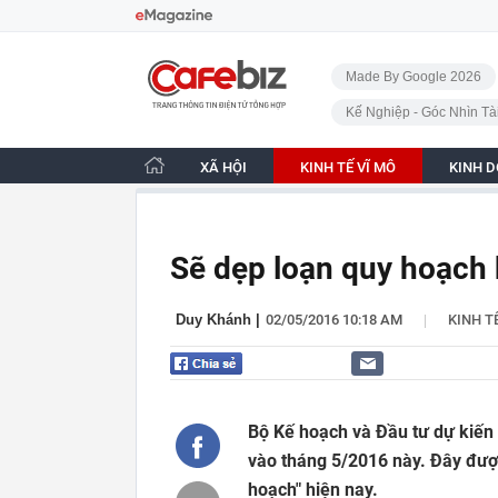
Bỏ qua điều hướng
CafeBiz - Trang chủ
Made By Google 2026
Kế Nghiệp - Góc Nhìn Tà
XÃ HỘI
KINH TẾ VĨ MÔ
KINH 
Sẽ dẹp loạn quy hoạch
|
Duy Khánh
|
02/05/2016 10:18 AM
KINH T
Bộ Kế hoạch và Đầu tư dự kiến 
vào tháng 5/2016 này. Đây đượ
hoạch" hiện nay.