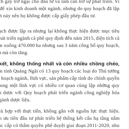
ch gây trở ngại cho đầu tư và làm cản trở sự phát triển. Ví
n để xin kinh doanh một ngành, nhưng do quy hoạch đã lập
nh này nên họ không được cấp giấy phép đầu tư.
oạch được lập ra nhưng lại không thực hiện được mục tiêu
hát triển ngành cà phê quy định đến năm 2015, diện tích cà
ảm xuống 470.000 ha nhưng sau 3 năm công bố quy hoạch,
m mà còn tăng.
kết, không thống nhất và còn nhiều chồng chéo,
àn tỉnh Quảng Ngãi có 13 quy hoạch các loại do Thủ tướng
 hoạch ngành, lĩnh vực, sản phẩm cấp tỉnh do chính quyền
rong một lĩnh vực có nhiều cơ quan cùng lập những quy
h dược với Quy hoạch phát triển ngành công nghiệp hóa
gành dược liệu.
 hợp với thực tiễn, không gắn với nguồn lực thực hiện.
n ưu tiên đầu tư phát triển hệ thống kết cấu hạ tầng nằm
ác cấp có thẩm quyền phê duyệt giai đoạn 2011-2020, nhu