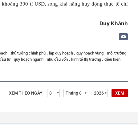
 khoảng 390 tỉ USD, song khả năng huy động thực tế chỉ
Duy Khánh
,
,
,
,
hoạch
thủ tướng chính phủ
lập quy hoạch
quy hoạch vùng
môi trường
,
,
,
,
đầu tư
quy hoạch ngành
nhu cầu vốn
kinh tế thị trường
điều kiện
XEM THEO NGÀY
XEM