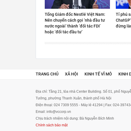
Tổng Giám đốc Nestlé Việt Nam:
Tỉ phú s
Nên chuyển cách gọi ‘nhà đầu tư
ChatGPT 
nước ngoài’ thành ‘đối tác FDI’
đừng là
hoặc ‘đối tác đầu tư’
TRANG CHỦ
XÃ HỘI
KINH TẾ VĨ MÔ
KINH 
Địa chỉ: Tầng 21, tòa nhà Center Building. Số 01, phố Ngu
Tưởng, phường Thanh Xuân, thành phố Hà Nội
Điện thoại: 024 7309 5555 - Máy lẻ 41294 | Fax: 024-3974
Email: info@vccorp.vn
Chịu trách nhiệm nội dung: Bà Nguyễn Bích Minh
Chính sách bảo mật