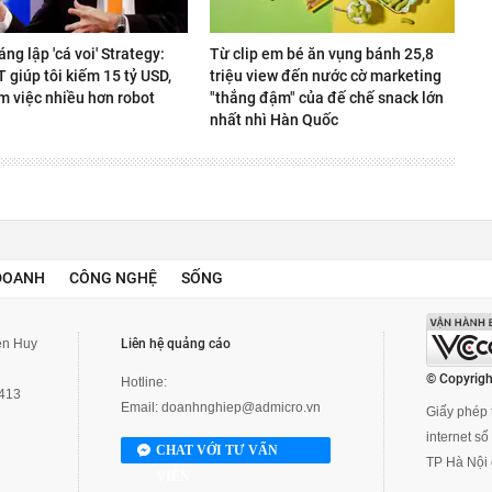
áng lập 'cá voi' Strategy:
Từ clip em bé ăn vụng bánh 25,8
giúp tôi kiếm 15 tỷ USD,
triệu view đến nước cờ marketing
m việc nhiều hơn robot
"thắng đậm" của đế chế snack lớn
nhất nhì Hàn Quốc
DOANH
CÔNG NGHỆ
SỐNG
yễn Huy
Liên hệ quảng cáo
© Copyrigh
Hotline:
3413
Email:
doanhnghiep@admicro.vn
Giấy phép t
internet s
CHAT VỚI TƯ VẤN
TP Hà Nội 
VIÊN