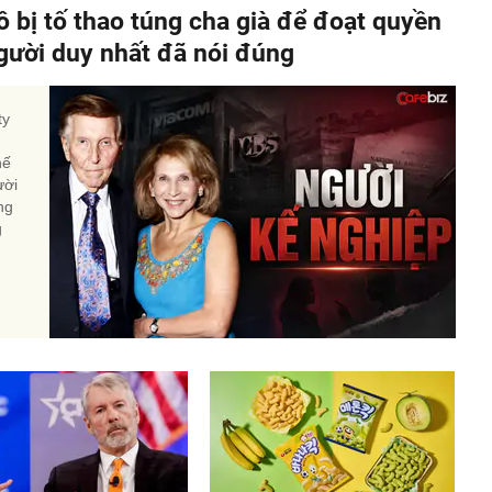
ô bị tố thao túng cha già để đoạt quyền
người duy nhất đã nói đúng
ty
hế
ười
ng
g