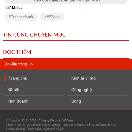
Theo dõi Cafebiz.vn trên
Từ khóa:
Techcombank
VPBank
TIN CÙNG CHUYÊN MỤC
ĐỌC THÊM
Lên đầu trang
Trang chủ
Kinh tế vĩ mô
Xã hội
Công nghệ
Kinh doanh
Sống
© Copyright 2012 - 2026 -
Công ty Cổ phần VCCorp.
Tầng 17, 19, 20, 21 Toà nhà Center Building - Hapulico Complex, Số 01, phố Nguyễn Huy
Tưởng, phường Thanh Xuân, thành phố Hà Nội