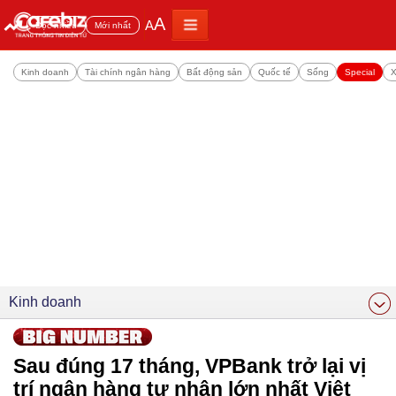
A
A
Đọc nhiều
Mới nhất
Kinh doanh
Tài chính ngân hàng
Bất động sản
Quốc tế
Sống
Special
X
Kinh doanh
Sau đúng 17 tháng, VPBank trở lại vị
trí ngân hàng tư nhân lớn nhất Việt