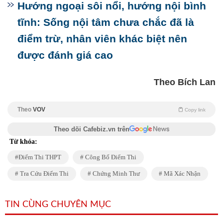
Hướng ngoại sôi nổi, hướng nội bình
tĩnh: Sống nội tâm chưa chắc đã là
điểm trừ, nhân viên khác biệt nên
được đánh giá cao
Theo Bích Lan
Theo
VOV
Copy link
Theo dõi Cafebiz.vn trên
Từ khóa:
Điểm Thi THPT
Công Bố Điểm Thi
Tra Cứu Điểm Thi
Chứng Minh Thư
Mã Xác Nhận
TIN CÙNG CHUYÊN MỤC