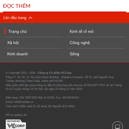
ĐỌC THÊM
Lên đầu trang
Trang chủ
Kinh tế vĩ mô
Xã hội
Công nghệ
Kinh doanh
Sống
© Copyright 2012 - 2026 -
Công ty Cổ phần VCCorp.
Tầng 17, 19, 20, 21 Toà nhà Center Building - Hapulico Complex, Số 01, phố Nguyễn Huy
Tưởng, phường Thanh Xuân, thành phố Hà Nội
Giấy phép thiết lập trang thông tin điện tử tổng hợp trên internet số 3321/GP-TTĐT do Sở Thông
tin và Truyền thông TP Hà Nội cấp ngày 03 tháng 07 năm 2019.
Điện thoại: 024 7309 5555 Máy lẻ 41294. Fax: 024-39743413
Email: info@cafebiz.vn
Chịu trách nhiệm quản lý nội dung: Bà Nguyễn Bích Minh
Hỗ trợ quảng cáo: