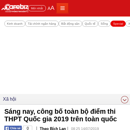
A
A
Đọc nhiều
Mới nhất
Kinh doanh
Tài chính ngân hàng
Bất động sản
Quốc tế
Sống
Special
X
Xã hội
Sáng nay, công bố toàn bộ điểm thi
THPT Quốc gia 2019 trên toàn quốc
|
|
0
Theo Bích Lan
08:25 14/07/2019