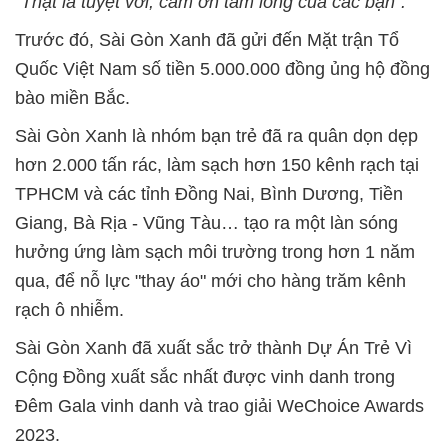
"Thật là tuyệt vời, cảm ơn tấm lòng của các bạn".
Trước đó, Sài Gòn Xanh đã gửi đến Mặt trận Tổ
Quốc Việt Nam số tiền 5.000.000 đồng ủng hộ đồng
bào miền Bắc.
Sài Gòn Xanh là nhóm bạn trẻ đã ra quân dọn dẹp
hơn 2.000 tấn rác, làm sạch hơn 150 kênh rạch tại
TPHCM và các tỉnh Đồng Nai, Bình Dương, Tiền
Giang, Bà Rịa - Vũng Tàu… tạo ra một làn sóng
hưởng ứng làm sạch môi trường trong hơn 1 năm
qua, để nỗ lực "thay áo" mới cho hàng trăm kênh
rạch ô nhiễm.
Sài Gòn Xanh đã xuất sắc trở thành Dự Án Trẻ Vì
Cộng Đồng xuất sắc nhất được vinh danh trong
Đêm Gala vinh danh và trao giải WeChoice Awards
2023.