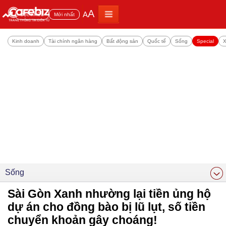
A
A
Đọc nhiều
Mới nhất
Kinh doanh
Tài chính ngân hàng
Bất động sản
Quốc tế
Sống
Special
X
Sống
Sài Gòn Xanh nhường lại tiền ủng hộ
dự án cho đồng bào bị lũ lụt, số tiền
chuyển khoản gây choáng!