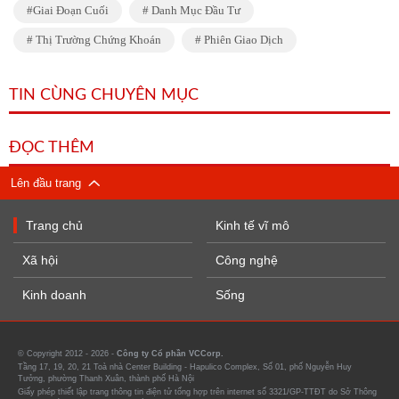
Giai Đoạn Cuối
Danh Mục Đầu Tư
Thị Trường Chứng Khoán
Phiên Giao Dịch
TIN CÙNG CHUYÊN MỤC
ĐỌC THÊM
Lên đầu trang
Trang chủ
Kinh tế vĩ mô
Xã hội
Công nghệ
Kinh doanh
Sống
© Copyright 2012 - 2026 -
Công ty Cổ phần VCCorp.
Tầng 17, 19, 20, 21 Toà nhà Center Building - Hapulico Complex, Số 01, phố Nguyễn Huy
Tưởng, phường Thanh Xuân, thành phố Hà Nội
Giấy phép thiết lập trang thông tin điện tử tổng hợp trên internet số 3321/GP-TTĐT do Sở Thông