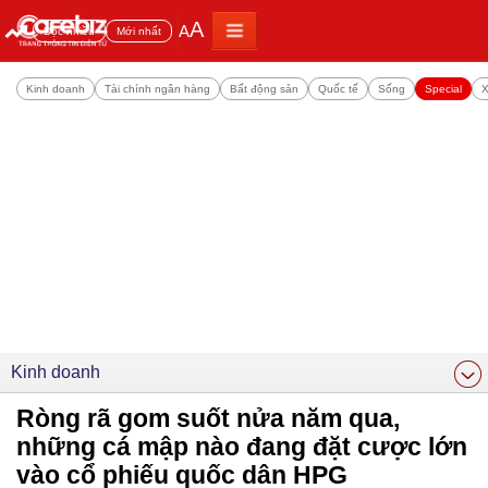
A
A
Đọc nhiều
Mới nhất
Kinh doanh
Tài chính ngân hàng
Bất động sản
Quốc tế
Sống
Special
X
Kinh doanh
Ròng rã gom suốt nửa năm qua,
những cá mập nào đang đặt cược lớn
vào cổ phiếu quốc dân HPG