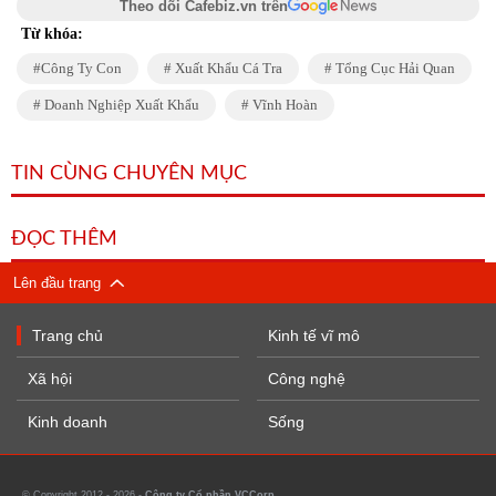
Theo dõi Cafebiz.vn trên
Từ khóa:
Công Ty Con
Xuất Khẩu Cá Tra
Tổng Cục Hải Quan
Doanh Nghiệp Xuất Khẩu
Vĩnh Hoàn
TIN CÙNG CHUYÊN MỤC
ĐỌC THÊM
Lên đầu trang
Trang chủ
Kinh tế vĩ mô
Xã hội
Công nghệ
Kinh doanh
Sống
© Copyright 2012 - 2026 -
Công ty Cổ phần VCCorp.