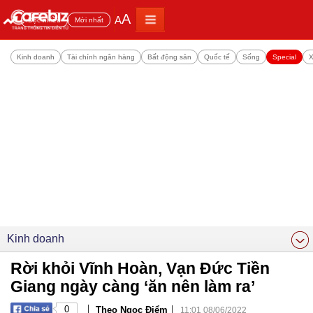
A
A
Đọc nhiều
Mới nhất
Kinh doanh
Tài chính ngân hàng
Bất động sản
Quốc tế
Sống
Special
X
Kinh doanh
Rời khỏi Vĩnh Hoàn, Vạn Đức Tiền
Giang ngày càng ‘ăn nên làm ra’
|
|
0
Theo Ngọc Điểm
11:01 08/06/2022