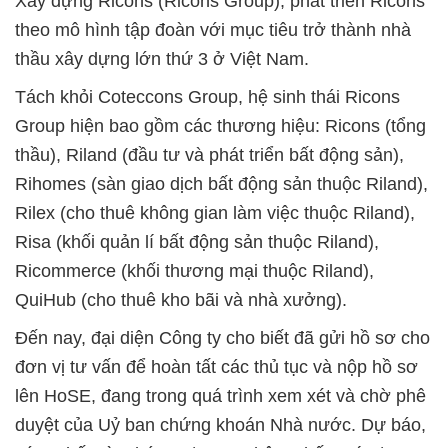
Xây dựng Ricons (Ricons Group), phát triển Ricons
theo mô hình tập đoàn với mục tiêu trở thành nhà
thầu xây dựng lớn thứ 3 ở Việt Nam.
Tách khỏi Coteccons Group, hệ sinh thái Ricons
Group hiện bao gồm các thương hiệu: Ricons (tổng
thầu), Riland (đầu tư và phát triển bất động sản),
Rihomes (sàn giao dịch bất động sản thuộc Riland),
Rilex (cho thuê không gian làm việc thuộc Riland),
Risa (khối quản lí bất động sản thuộc Riland),
Ricommerce (khối thương mại thuộc Riland),
QuiHub (cho thuê kho bãi và nhà xưởng).
Đến nay, đại diện Công ty cho biết đã gửi hồ sơ cho
đơn vị tư vấn để hoàn tất các thủ tục và nộp hồ sơ
lên HoSE, đang trong quá trình xem xét và chờ phê
duyệt của Uỷ ban chứng khoán Nhà nước. Dự báo,