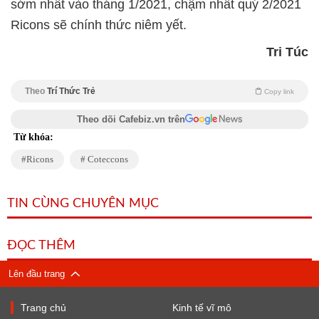
sớm nhất vào tháng 1/2021, chậm nhất quý 2/2021
Ricons sẽ chính thức niêm yết.
Tri Túc
Theo
Trí Thức Trẻ
Copy link
Theo dõi Cafebiz.vn trên
Từ khóa:
Ricons
Coteccons
TIN CÙNG CHUYÊN MỤC
ĐỌC THÊM
Lên đầu trang
Trang chủ
Kinh tế vĩ mô