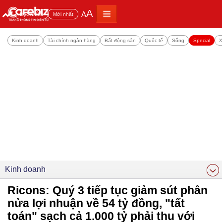
A
A
Đọc nhiều
Mới nhất
Kinh doanh
Tài chính ngân hàng
Bất động sản
Quốc tế
Sống
Special
X
Kinh doanh
Ricons: Quý 3 tiếp tục giảm sút phân
nửa lợi nhuận về 54 tỷ đồng, "tất
toán" sạch cả 1.000 tỷ phải thu với