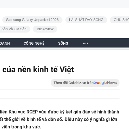
Samsung Galaxy Unpacked 2026
LÃI SUẤT DẬY SÓNG
CHỦ SHO
i Sản Và Gia Sản
BizReview
DOANH
CÔNG NGHỆ
SỐNG
 của nền kinh tế Việt
Theo dõi Cafebiz.vn trên
 diện Khu vực RCEP vừa được ký kết gần đây sẽ hình thành
 thế giới về kinh tế và dân số. Điều này có ý nghĩa gì lớn
 viên trong khu vực.