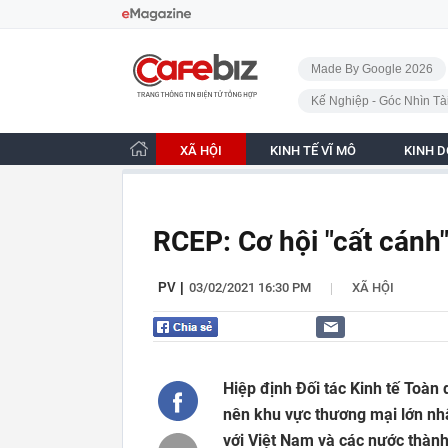
Bỏ qua điều hướng
CafeBiz - Trang chủ
Made By Google 2026
Kế Nghiệp - Góc Nhìn Tà
XÃ HỘI
KINH TẾ VĨ MÔ
KINH 
RCEP: Cơ hội "cất cánh"
|
PV
|
03/02/2021 16:30 PM
XÃ HỘI
Hiệp định Đối tác Kinh tế Toàn
nên khu vực thương mại lớn nhất
với Việt Nam và các nước thành