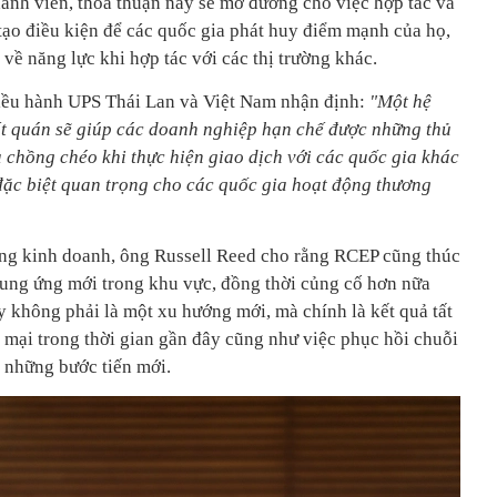
hành viên, thỏa thuận này sẽ mở đường cho việc hợp tác và
tạo điều kiện để các quốc gia phát huy điểm mạnh của họ,
về năng lực khi hợp tác với các thị trường khác.
iều hành UPS Thái Lan và Việt Nam nhận định:
"Một hệ
ất quán sẽ giúp các doanh nghiệp hạn chế được những thủ
là chồng chéo khi thực hiện giao dịch với các quốc gia khác
đặc biệt quan trọng cho các quốc gia hoạt động thương
ộng kinh doanh, ông Russell Reed cho rằng RCEP cũng thúc
cung ứng mới trong khu vực, đồng thời củng cố hơn nữa
y không phải là một xu hướng mới, mà chính là kết quả tất
mại trong thời gian gần đây cũng như việc phục hồi chuỗi
 những bước tiến mới.