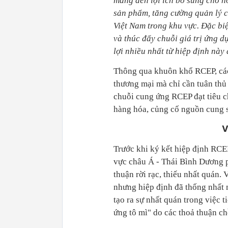
mang đến lợi ích bổ sung cho n
sản phẩm, tăng cường quản lý 
Việt Nam trong khu vực. Đặc biệ
và thúc đẩy chuỗi giá trị ứng 
lợi nhiều nhất từ ​​hiệp định này
Thông qua khuôn khổ RCEP, các 
thương mại mà chỉ cần tuân thủ
chuỗi cung ứng RCEP đạt tiêu c
hàng hóa, củng cố nguồn cung s
V
Trước khi ký kết hiệp định RCE
vực châu Á - Thái Bình Dương p
thuận rời rạc, thiếu nhất quán. 
nhưng hiệp định đã thống nhất 
tạo ra sự nhất quán trong việc 
ứng tô mì" do các thoả thuận ch