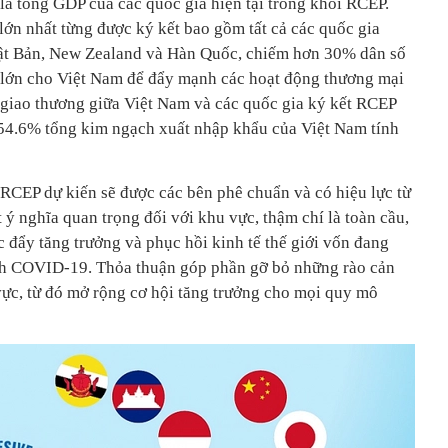
là tổng GDP của các quốc gia hiện tại trong khối RCEP.
lớn nhất từng được ký kết bao gồm tất cả các quốc gia
t Bản, New Zealand và Hàn Quốc, chiếm hơn 30% dân số
ội lớn cho Việt Nam để đẩy mạnh các hoạt động thương mại
i giao thương giữa Việt Nam và các quốc gia ký kết RCEP
54.6% tổng kim ngạch xuất nhập khẩu của Việt Nam tính
RCEP dự kiến sẽ được các bên phê chuẩn và có hiệu lực từ
 nghĩa quan trọng đối với khu vực, thậm chí là toàn cầu,
c đẩy tăng trưởng và phục hồi kinh tế thế giới vốn đang
ch COVID-19. Thỏa thuận góp phần gỡ bỏ những rào cản
ực, từ đó mở rộng cơ hội tăng trưởng cho mọi quy mô