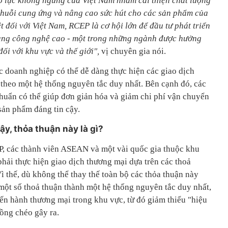
ỗ lực không ngừng của Việt Nam nhằm cải thiện chất lượng
chuỗi cung ứng và nâng cao sức hút cho các sản phẩm của
t đối với Việt Nam, RCEP là cơ hội lớn để đầu tư phát triển
dụng công nghệ cao - một trong những ngành được hưởng
 đối với khu vực và thế giới",
vị chuyên gia nói.
doanh nghiệp có thể dễ dàng thực hiện các giao dịch
 theo một hệ thống nguyên tắc duy nhất. Bên cạnh đó, các
huẩn có thể giúp đơn giản hóa và giảm chi phí vận chuyển
ản phẩm đáng tin cậy.
ậy, thỏa thuận này là gì?
P, các thành viên ASEAN và một vài quốc gia thuộc khu
hải thực hiện giao dịch thương mại dựa trên các thoả
Vì thế, dù không thể thay thế toàn bộ các thỏa thuận này
một số thoả thuận thành một hệ thống nguyên tắc duy nhất,
tiến hành thương mại trong khu vực, từ đó giảm thiểu "hiệu
ồng chéo gây ra.