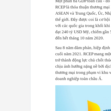
Một phần ba GDP toàn cầu - đó 
RCEP là thỏa thuận thương mại 
ASEAN và Trung Quốc, Úc, Nhậ
thế giới. Đây được coi là cơ h
với các quốc gia trong khối kh
đạt 240 tỷ USD Mỹ, chiếm gần 
đến hết tháng 10 năm 2020.
Sau 8 năm đàm phán, hiệp định 
cuối năm 2021. RCEP mang một ý
trở thành động lực chủ chốt thú
chịu ảnh hưởng nặng nề bởi dị
thương mại trong phạm vi khu v
doanh nghiệp toàn châu Á.