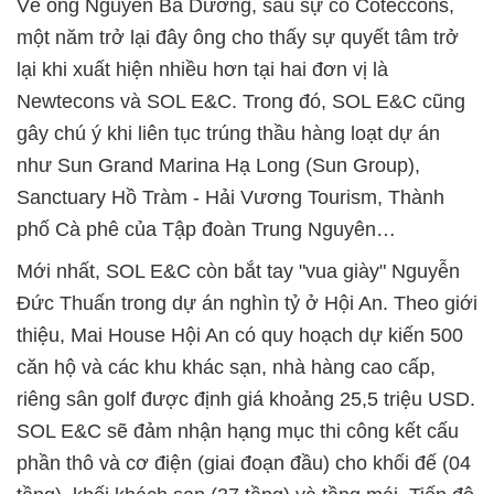
Về ông Nguyễn Bá Dương, sau sự cố Coteccons,
một năm trở lại đây ông cho thấy sự quyết tâm trở
lại khi xuất hiện nhiều hơn tại hai đơn vị là
Newtecons và SOL E&C. Trong đó, SOL E&C cũng
gây chú ý khi liên tục trúng thầu hàng loạt dự án
như Sun Grand Marina Hạ Long (Sun Group),
Sanctuary Hồ Tràm - Hải Vương Tourism, Thành
phố Cà phê của Tập đoàn Trung Nguyên…
Mới nhất, SOL E&C còn bắt tay "vua giày" Nguyễn
Đức Thuấn trong dự án nghìn tỷ ở Hội An. Theo giới
thiệu, Mai House Hội An có quy hoạch dự kiến 500
căn hộ và các khu khác sạn, nhà hàng cao cấp,
riêng sân golf được định giá khoảng 25,5 triệu USD.
SOL E&C sẽ đảm nhận hạng mục thi công kết cấu
phần thô và cơ điện (giai đoạn đầu) cho khối đế (04