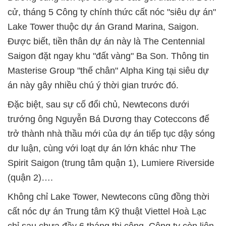
cử, tháng 5 Công ty chính thức cất nóc "siêu dự án"
Lake Tower thuộc dự án Grand Marina, Saigon.
Được biết, tiền thân dự án này là The Centennial
Saigon đặt ngay khu "đất vàng" Ba Son. Thông tin
Masterise Group "thế chân" Alpha King tại siêu dự
án này gây nhiều chú ý thời gian trước đó.
Đặc biệt, sau sự cố đổi chủ, Newtecons dưới
trướng ông Nguyễn Bá Dương thay Coteccons để
trở thành nhà thầu mới của dự án tiếp tục dậy sóng
dư luận, cùng với loạt dự án lớn khác như The
Spirit Saigon (trung tâm quận 1), Lumiere Riverside
(quận 2)….
Không chỉ Lake Tower, Newtecons cũng đồng thời
cất nóc dự án Trung tâm Kỹ thuật Viettel Hoà Lạc
chỉ sau chưa đầy 6 tháng thi công. Công ty còn liên