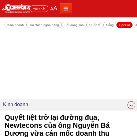
A
A
Đọc nhiều
Mới nhất
Kinh doanh
Tài chính ngân hàng
Bất động sản
Quốc tế
Sống
Special
X
Kinh doanh
Quyết liệt trở lại đường đua,
Newtecons của ông Nguyễn Bá
Dương vừa cán mốc doanh thu