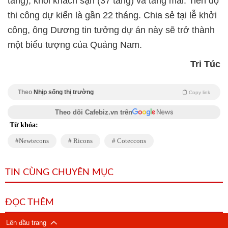
tầng), khối khách sạn (37 tầng) và tầng mái. Tiến độ
thi công dự kiến là gần 22 tháng. Chia sẻ tại lễ khởi
công, ông Dương tin tưởng dự án này sẽ trở thành
một biểu tượng của Quảng Nam.
Tri Túc
Theo
Nhịp sống thị trường
Copy link
Theo dõi Cafebiz.vn trên
Từ khóa:
Newtecons
Ricons
Coteccons
TIN CÙNG CHUYÊN MỤC
ĐỌC THÊM
Lên đầu trang