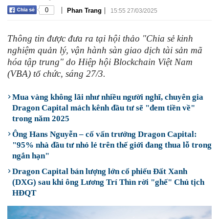
|
|
0
Phan Trang
15:55 27/03/2025
Thông tin được đưa ra tại hội thảo "Chia sẻ kinh
nghiệm quản lý, vận hành sàn giao dịch tài sản mã
hóa tập trung" do Hiệp hội Blockchain Việt Nam
(VBA) tổ chức, sáng 27/3.
Mua vàng không lãi như nhiều người nghĩ, chuyên gia
Dragon Capital mách kênh đầu tư sẽ "đem tiền về"
trong năm 2025
Ông Hans Nguyễn – cố vấn trưởng Dragon Capital:
"95% nhà đầu tư nhỏ lẻ trên thế giới đang thua lỗ trong
ngắn hạn"
Dragon Capital bán lượng lớn cổ phiếu Đất Xanh
(DXG) sau khi ông Lương Trí Thìn rời "ghế" Chủ tịch
HĐQT