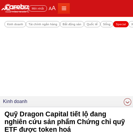
A
A
Đọc nhiều
Mới nhất
Kinh doanh
Tài chính ngân hàng
Bất động sản
Quốc tế
Sống
Special
X
Kinh doanh
Quỹ Dragon Capital tiết lộ đang
nghiên cứu sản phẩm Chứng chỉ quỹ
ETF được token hoá