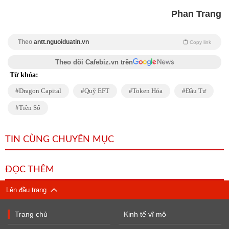
Phan Trang
Theo
antt.nguoiduatin.vn
Copy link
Theo dõi Cafebiz.vn trên
Từ khóa:
Dragon Capital
Quỹ EFT
Token Hóa
Đầu Tư
Tiền Số
TIN CÙNG CHUYÊN MỤC
ĐỌC THÊM
Lên đầu trang
Trang chủ
Kinh tế vĩ mô