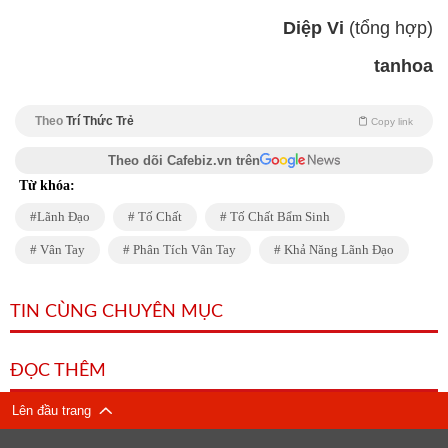
Diệp Vi
(tổng hợp)
tanhoa
Theo
Trí Thức Trẻ
Copy link
Theo dõi Cafebiz.vn trên
Từ khóa:
Lãnh Đạo
Tố Chất
Tố Chất Bẩm Sinh
Vân Tay
Phân Tích Vân Tay
Khả Năng Lãnh Đạo
TIN CÙNG CHUYÊN MỤC
ĐỌC THÊM
Lên đầu trang