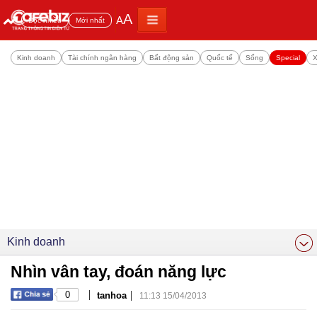
A
A
Đọc nhiều
Mới nhất
Kinh doanh
Tài chính ngân hàng
Bất động sản
Quốc tế
Sống
Special
X
Kinh doanh
Nhìn vân tay, đoán năng lực
|
|
0
tanhoa
11:13 15/04/2013