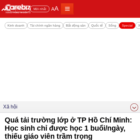
A
A
Đọc nhiều
Mới nhất
Kinh doanh
Tài chính ngân hàng
Bất động sản
Quốc tế
Sống
Special
X
Xã hội
Quá tải trường lớp ở TP Hồ Chí Minh:
Học sinh chỉ được học 1 buổi/ngày,
thiếu giáo viên trầm trọng