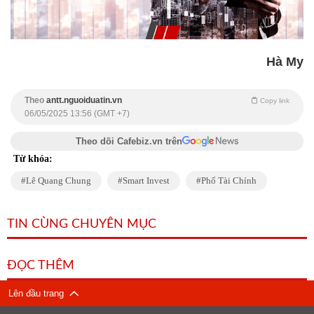
Hà My
Theo
antt.nguoiduatin.vn
Copy link
06/05/2025 13:56 (GMT +7)
Theo dõi Cafebiz.vn trên
Từ khóa:
Lê Quang Chung
Smart Invest
Phố Tài Chính
TIN CÙNG CHUYÊN MỤC
ĐỌC THÊM
Lên đầu trang