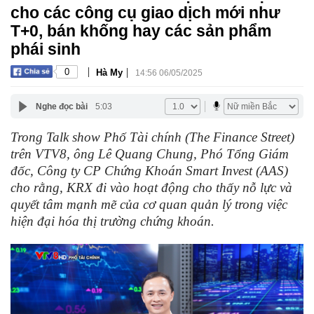
cho các công cụ giao dịch mới như
T+0, bán khống hay các sản phẩm
phái sinh
|
|
0
Hà My
14:56 06/05/2025
Nghe đọc bài
5:03
Trong Talk show Phố Tài chính (The Finance Street)
trên VTV8, ông Lê Quang Chung, Phó Tổng Giám
đốc, Công ty CP Chứng Khoán Smart Invest (AAS)
cho rằng, KRX đi vào hoạt động cho thấy nỗ lực và
quyết tâm mạnh mẽ của cơ quan quản lý trong việc
hiện đại hóa thị trường chứng khoán.