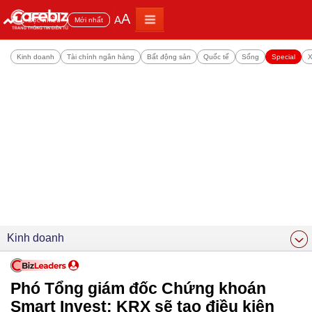
A
A
Đọc nhiều
Mới nhất
Kinh doanh
Tài chính ngân hàng
Bất động sản
Quốc tế
Sống
Special
X
Kinh doanh
Phó Tổng giám đốc Chứng khoán
Smart Invest: KRX sẽ tạo điều kiện