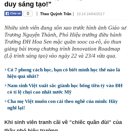
duy sáng tạo!"
|
|
0
Theo Quỳnh Trân
10:14 24/04/2017
Nhiều sinh viên đang xôn xao trước hình ảnh Giáo sư
Trương Nguyện Thành, Phó Hiệu trưởng điều hành
Trường ĐH Hoa Sen mặc quần sooc ca-rô, áo thun
giảng bài trong chương trình Innovation Roadmap
(Lộ trình sáng tạo) vào ngày 22 và 23/4 vừa qua.
Có 7 phong cách học, bạn có biết mình học thế nào là
hiệu quả nhất?
Nam sinh Việt xuất sắc giành học bổng tiền tỷ vào ĐH
có tỉ lệ chọi cao nhất nước Mỹ
Cha mẹ Việt muốn con cái theo nghề của mình: Hãy
nghĩ lại!
Khi sinh viên tranh cãi về "chiếc quần đùi" của
thầy phó hiệu trưởng