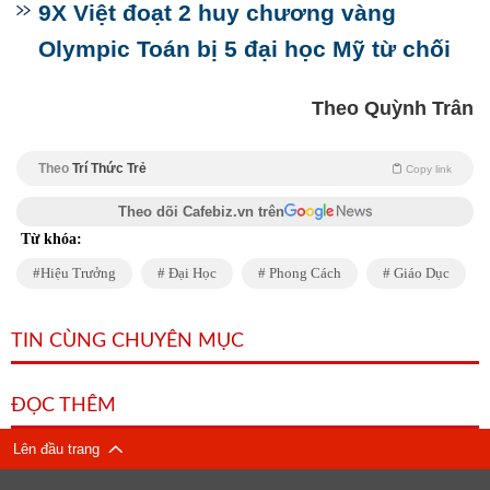
9X Việt đoạt 2 huy chương vàng
Olympic Toán bị 5 đại học Mỹ từ chối
Theo Quỳnh Trân
Theo
Trí Thức Trẻ
Copy link
Theo dõi Cafebiz.vn trên
Từ khóa:
Hiệu Trưởng
Đại Học
Phong Cách
Giáo Dục
TIN CÙNG CHUYÊN MỤC
ĐỌC THÊM
Lên đầu trang