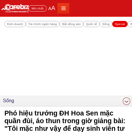
A
A
Đọc nhiều
Mới nhất
Kinh doanh
Tài chính ngân hàng
Bất động sản
Quốc tế
Sống
Special
X
Sống
Phó hiệu trưởng ĐH Hoa Sen mặc
quần đùi, áo thun trong giờ giảng bài:
"Tôi mặc như vậy để dạy sinh viên tư