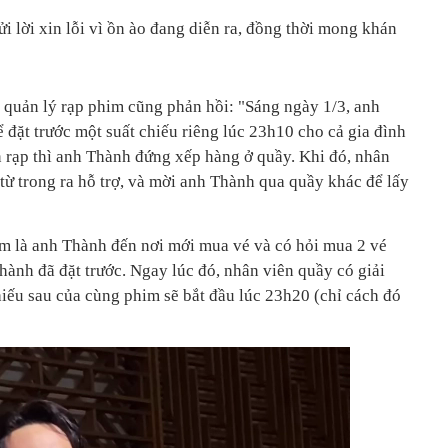
i lời xin lỗi vì ồn ào đang diễn ra, đồng thời mong khán
a quản lý rạp phim cũng phản hồi: "Sáng ngày 1/3, anh
ể đặt trước một suất chiếu riêng lúc 23h10 cho cả gia đình
n rạp thì anh Thành đứng xếp hàng ở quầy. Khi đó, nhân
từ trong ra hỗ trợ, và mời anh Thành qua quầy khác để lấy
m là anh Thành đến nơi mới mua vé và có hỏi mua 2 vé
hành đã đặt trước. Ngay lúc đó, nhân viên quầy có giải
hiếu sau của cùng phim sẽ bắt đầu lúc 23h20 (chỉ cách đó