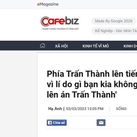
Bỏ qua điều hướng
CafeBiz - Trang chủ
Made By Google 2026
Kế Nghiệp - Góc Nhìn Tà
XÃ HỘI
KINH TẾ VĨ MÔ
KINH 
Phía Trấn Thành lên tiế
vì lí do gì bạn kia khô
lên án Trấn Thành'
|
Hạ Anh
|
03/03/2023 13:05 PM
SỐNG