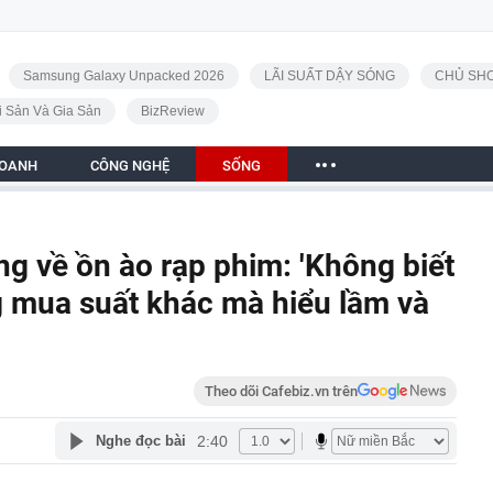
Samsung Galaxy Unpacked 2026
LÃI SUẤT DẬY SÓNG
CHỦ SHO
i Sản Và Gia Sản
BizReview
DOANH
CÔNG NGHỆ
SỐNG
ng về ồn ào rạp phim: 'Không biết
ng mua suất khác mà hiểu lầm và
Theo dõi Cafebiz.vn trên
2:40
Nghe đọc bài