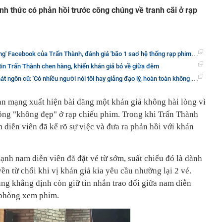
nh thức có phản hồi trước công chúng về tranh cãi ở rạp
 Facebook của Trấn Thành, đánh giá 'bão 1 sao' hệ thống rạp phim giữa tranh cãi
tin Trấn Thành chen hàng, khiến khán giả bỏ về giữa đêm
t ngôn cũ: 'Có nhiều người nói tôi hay giảng đạo lý, hoàn toàn không phải'
đàn mạng xuất hiện bài đăng một khán giả không hài lòng vì
ộng "không đẹp" ở rạp chiếu phim. Trong khi Trấn Thành
m diễn viên đã kể rõ sự việc và đưa ra phản hồi với khán
nh nam diễn viên đã đặt vé từ sớm, suất chiếu đó là dành
ền từ chối khi vị khán giả kia yêu cầu nhường lại 2 vé.
ũng khẳng định còn giữ tin nhắn trao đổi giữa nam diễn
t phòng xem phim.