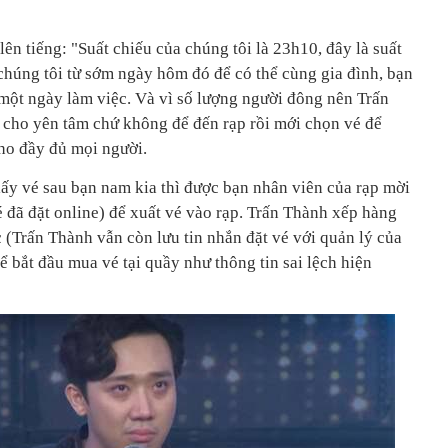
lên tiếng: "Suất chiếu của chúng tôi là 23h10, đây là suất
chúng tôi từ sớm ngày hôm đó để có thể cùng gia đình, bạn
 một ngày làm việc. Và vì số lượng người đông nên Trấn
 cho yên tâm chứ không để đến rạp rồi mới chọn vé để
ho đầy đủ mọi người.
ấy vé sau bạn nam kia thì được bạn nhân viên của rạp mời
 đã đặt online) để xuất vé vào rạp. Trấn Thành xếp hàng
c (Trấn Thành vẫn còn lưu tin nhắn đặt vé với quản lý của
 bắt đầu mua vé tại quầy như thông tin sai lệch hiện