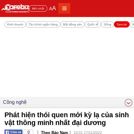
A
A
Đọc nhiều
Mới nhất
Kinh doanh
Tài chính ngân hàng
Bất động sản
Quốc tế
Sống
Special
X
Công nghệ
Phát hiện thói quen mới kỳ lạ của sinh
vật thông minh nhất đại dương
|
|
0
Theo Bảo Nam
10:01 17/11/2022