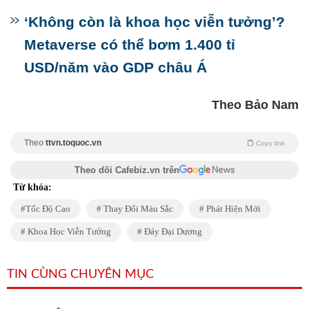
‘Không còn là khoa học viễn tưởng’?
Metaverse có thể bơm 1.400 tỉ
USD/năm vào GDP châu Á
Theo Bảo Nam
Theo
ttvn.toquoc.vn
Copy link
Theo dõi Cafebiz.vn trên
Từ khóa:
Tốc Độ Cao
Thay Đổi Màu Sắc
Phát Hiện Mới
Khoa Học Viễn Tưởng
Đáy Đại Dương
TIN CÙNG CHUYÊN MỤC