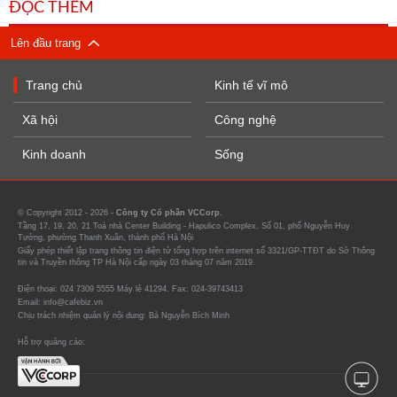
ĐỌC THÊM
Lên đầu trang
Trang chủ
Kinh tế vĩ mô
Xã hội
Công nghệ
Kinh doanh
Sống
© Copyright 2012 - 2026 -
Công ty Cổ phần VCCorp.
Tầng 17, 19, 20, 21 Toà nhà Center Building - Hapulico Complex, Số 01, phố Nguyễn Huy
Tưởng, phường Thanh Xuân, thành phố Hà Nội
Giấy phép thiết lập trang thông tin điện tử tổng hợp trên internet số 3321/GP-TTĐT do Sở Thông
tin và Truyền thông TP Hà Nội cấp ngày 03 tháng 07 năm 2019.
Điện thoại: 024 7309 5555 Máy lẻ 41294. Fax: 024-39743413
Email: info@cafebiz.vn
Chịu trách nhiệm quản lý nội dung: Bà Nguyễn Bích Minh
Hỗ trợ quảng cáo: