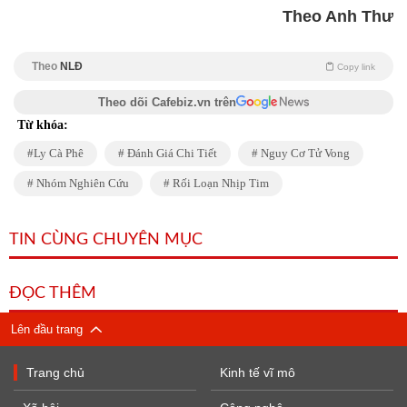
Theo Anh Thư
Theo
NLĐ
Copy link
Theo dõi Cafebiz.vn trên
Từ khóa:
Ly Cà Phê
Đánh Giá Chi Tiết
Nguy Cơ Tử Vong
Nhóm Nghiên Cứu
Rối Loạn Nhịp Tim
TIN CÙNG CHUYÊN MỤC
ĐỌC THÊM
Lên đầu trang
Trang chủ
Kinh tế vĩ mô