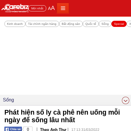
A
A
Đọc nhiều
Mới nhất
Kinh doanh
Tài chính ngân hàng
Bất động sản
Quốc tế
Sống
Special
X
Sống
Phát hiện số ly cà phê nên uống mỗi
ngày để sống lâu nhất
|
|
0
Theo Anh Thư
17:13 31/03/2022