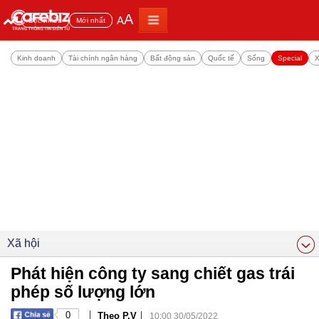
A
A
Đọc nhiều
Mới nhất
Kinh doanh
Tài chính ngân hàng
Bất động sản
Quốc tế
Sống
Special
X
Xã hội
Phát hiện công ty sang chiết gas trái
phép số lượng lớn
|
|
0
Theo P.V
10:00 30/05/2022