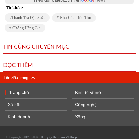
Theo dõi Cafebiz.vn trên
Từ khóa:
Thanh Tra Đột Xuất
Nhu Cầu Tiêu Thụ
Chống Hàng Giả
TIN CÙNG CHUYÊN MỤC
ĐỌC THÊM
Lên đầu trang
Trang chủ
Kinh tế vĩ mô
Xã hội
Công nghệ
Kinh doanh
Sống
© Copyright 2012 - 2026 -
Công ty Cổ phần VCCorp.