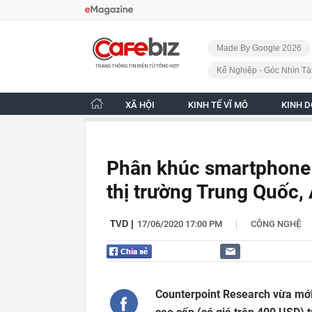
Bỏ qua điều hướng
CafeBiz - Trang chủ
Made By Google 2026
Kế Nghiệp - Góc Nhìn Tà
XÃ HỘI
KINH TẾ VĨ MÔ
KINH 
Phân khúc smartphone 
thị trường Trung Quốc,
|
TVD
|
17/06/2020 17:00 PM
CÔNG NGHỆ
Counterpoint Research vừa mớ