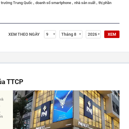
,
,
,
ị trường Trung Quốc
doanh số smartphone
nhà sản xuất
thị phần
XEM THEO NGÀY
XEM
của TTCP
và
a
,
ến