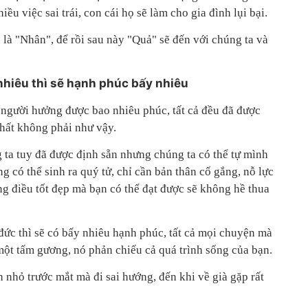
iều việc sai trái, con cái họ sẽ làm cho gia đình lụi bại.
 là "Nhân", để rồi sau này "Quả" sẽ đến với chúng ta và
nhiêu thì sẽ hạnh phúc bấy nhiêu
 người hưởng được bao nhiêu phúc, tất cả đều đã được
chất không phải như vậy.
ta tuy đã được định sẵn nhưng chúng ta có thể tự mình
g có thể sinh ra quý tử, chỉ cần bản thân cố gắng, nỗ lực
ững điều tốt đẹp mà bạn có thể đạt được sẽ không hề thua
đức thì sẽ có bấy nhiêu hạnh phúc, tất cả mọi chuyện mà
một tấm gương, nó phản chiếu cả quá trình sống của bạn.
h nhỏ trước mắt mà đi sai hướng, đến khi về già gặp rất