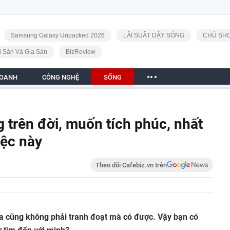
Samsung Galaxy Unpacked 2026
LÃI SUẤT DẬY SÓNG
CHỦ SHO
i Sản Và Gia Sản
BizReview
DOANH
CÔNG NGHỆ
SỐNG
 trên đời, muốn tích phúc, nhất
iệc này
Theo dõi Cafebiz.vn trên
ra cũng không phải tranh đoạt mà có được. Vậy bạn có