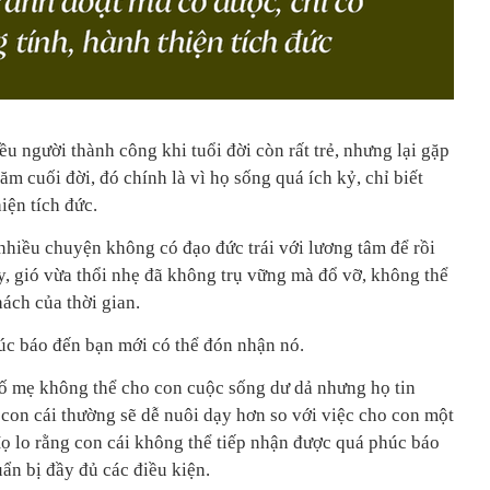
ều người thành công khi tuổi đời còn rất trẻ, nhưng lại gặp
m cuối đời, đó chính là vì họ sống quá ích kỷ, chỉ biết
iện tích đức.
hiều chuyện không có đạo đức trái với lương tâm để rồi
y, gió vừa thổi nhẹ đã không trụ vững mà đổ vỡ, không thể
ách của thời gian.
phúc báo đến bạn mới có thể đón nhận nó.
bố mẹ không thể cho con cuộc sống dư dả nhưng họ tin
 con cái thường sẽ dễ nuôi dạy hơn so với việc cho con một
Họ lo rằng con cái không thể tiếp nhận được quá phúc báo
ẩn bị đầy đủ các điều kiện.