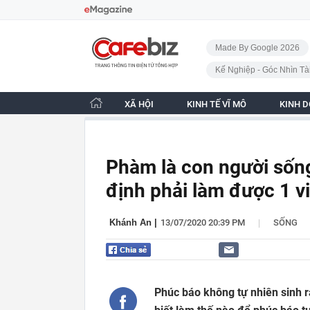
Bỏ qua điều hướng
CafeBiz - Trang chủ
Made By Google 2026
Kế Nghiệp - Góc Nhìn Tà
XÃ HỘI
KINH TẾ VĨ MÔ
KINH 
Phàm là con người sống
định phải làm được 1 v
|
Khánh An
|
13/07/2020 20:39 PM
SỐNG
Phúc báo không tự nhiên sinh 