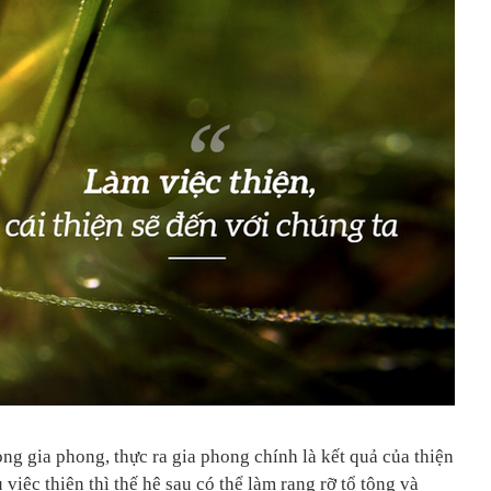
ọng gia phong, thực ra gia phong chính là kết quả của thiện
 việc thiện thì thế hệ sau có thể làm rạng rỡ tổ tông và