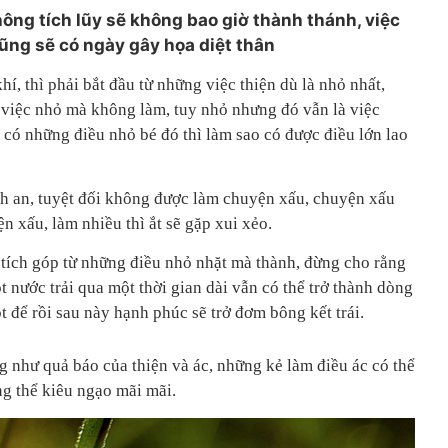
hông tích lũy sẽ không bao giờ thành thánh, việc
ũng sẽ có ngày gây họa diệt thân
í, thì phải bắt đầu từ những việc thiện dù là nhỏ nhất,
 việc nhỏ mà không làm, tuy nhỏ nhưng đó vẫn là việc
ng có những điều nhỏ bé đó thì làm sao có được điều lớn lao
h an, tuyệt đối không được làm chuyện xấu, chuyện xấu
n xấu, làm nhiều thì ắt sẽ gặp xui xẻo.
tích góp từ những điều nhỏ nhặt mà thành, đừng cho rằng
 nước trải qua một thời gian dài vẫn có thể trở thành dòng
t để rồi sau này hạnh phúc sẽ trở đơm bông kết trái.
g như quả báo của thiện và ác, những kẻ làm điều ác có thể
ng thể kiêu ngạo mãi mãi.