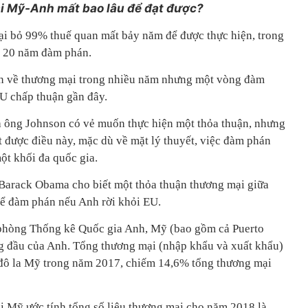
i Mỹ-Anh mất bao lâu để đạt được?
ại bỏ 99% thuế quan mất bảy năm để được thực hiện, trong
 20 năm đàm phán.
n về thương mại trong nhiều năm nhưng một vòng đàm
U chấp thuận gần đây.
à ông Johnson có vẻ muốn thực hiện một thỏa thuận, nhưng
t được điều này, mặc dù về mặt lý thuyết, việc đàm phán
ột khối đa quốc gia.
Barack Obama cho biết một thỏa thuận thương mại giữa
ể đàm phán nếu Anh rời khỏi EU.
 phòng Thống kê Quốc gia Anh, Mỹ (bao gồm cả Puerto
ng đầu của Anh. Tổng thương mại (nhập khẩu và xuất khẩu)
ỉ đô la Mỹ trong năm 2017, chiếm 14,6% tổng thương mại
 Mỹ ước tính tổng số liệu thương mại cho năm 2018 là