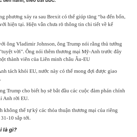
c tiến hành, theo đài BBC.
ng phương xảy ra sau Brexit có thể giúp tăng “ba đến bốn,
i hiện tại. Hiện vẫn chưa rõ thông tin chi tiết về kế
với ông Vladimir Johnson, ông Trump nói rằng thủ tướng
 "tuyệt vời". Ông nói thêm thương mại Mỹ-Anh trước đây
à một thành viên của Liên minh châu Âu-EU
nh tách khỏi EU, nước này có thể mong đợi được giao
.
ng Trump cho biết họ sẽ bắt đầu các cuộc đàm phán chính
i Anh rời EU.
h không thể tự ký các thỏa thuận thương mại của riêng
 31-10 sắp tới.
 là gì?