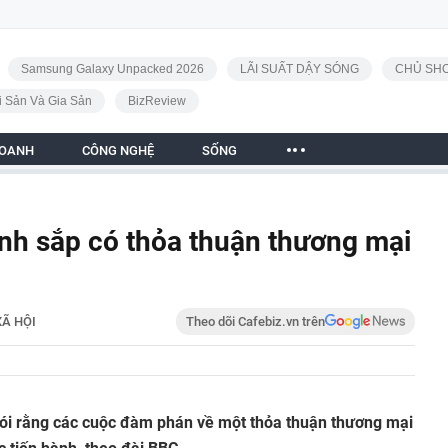
Samsung Galaxy Unpacked 2026
LÃI SUẤT DẬY SÓNG
CHỦ SHO
i Sản Và Gia Sản
BizReview
DOANH
CÔNG NGHỆ
SỐNG
nh sắp có thỏa thuận thương mại
XÃ HỘI
Theo dõi Cafebiz.vn trên
ói rằng các cuộc đàm phán về một thỏa thuận thương mại