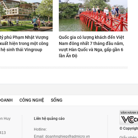
 tỷ phú Phạm Nhật Vượng
Quốc gia có lượng khách đến Việt
 xuất hiện trong một công
Nam đông nhất 7 tháng đầu năm,
 hệ sinh thái Vingroup
vượt Hàn Quốc và Nga, gấp gần 6
lần Ấn Độ
DOANH
CÔNG NGHỆ
SỐNG
yễn Huy
Liên hệ quảng cáo
© Copyrigh
Hotline:
3413
Email:
doanhnghiep@admicro.vn
Giấy phép t