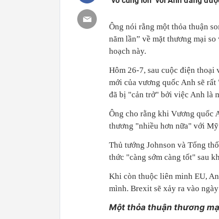
"vô cùng lớn" với Anh đang đượ
Ông nói rằng một thỏa thuận so
năm lần” về mặt thương mại so vớ
hoạch này.
Hôm 26-7, sau cuộc điện thoại 
mới của vương quốc Anh sẽ rất
đã bị "cản trở" bởi việc Anh l
Ông cho rằng khi Vương quốc A
thương "nhiều hơn nữa" với Mỹ
Thủ tướng Johnson và Tổng thố
thức "càng sớm càng tốt" sau kh
Khi còn thuộc liên minh EU, An
mình. Brexit sẽ xảy ra vào ngày
Một thỏa thuận thương mại