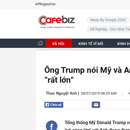
Bỏ qua điều hướng
CafeBiz - Trang chủ
Made By Google 2026
Kế Nghiệp - Góc Nhìn Tà
XÃ HỘI
KINH TẾ VĨ MÔ
KINH 
Ông Trump nói Mỹ và A
“rất lớn“
|
Theo Nguyệt Anh
|
28/07/2019 08:29 AM
Tổng thống Mỹ Donald Trump n