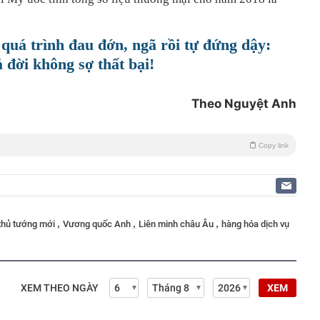
quá trình đau đớn, ngã rồi tự đứng dậy:
 đời không sợ thất bại!
Theo Nguyệt Anh
Copy link
,
,
,
thủ tướng mới
Vương quốc Anh
Liên minh châu Âu
hàng hóa dịch vụ
XEM THEO NGÀY
XEM