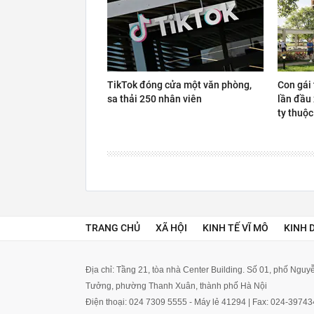
TikTok đóng cửa một văn phòng,
Con gái
sa thải 250 nhân viên
lần đầu
ty thuộc
TRANG CHỦ
XÃ HỘI
KINH TẾ VĨ MÔ
KINH 
Địa chỉ: Tầng 21, tòa nhà Center Building. Số 01, phố Ngu
Tưởng, phường Thanh Xuân, thành phố Hà Nội
Điện thoại: 024 7309 5555 - Máy lẻ 41294 | Fax: 024-3974