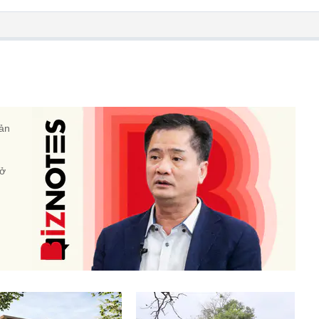
sản
 ở