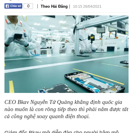
|
|
0
Theo Hải Đăng
10:15 26/04/2021
CEO Bkav Nguyễn Tử Quảng khẳng định quốc gia
nào muốn là con rồng tiếp theo thì phải nắm được tất
cả công nghệ xoay quanh điện thoại.
Giám đốc Bkav mở diễn đàn cho người hâm mộ