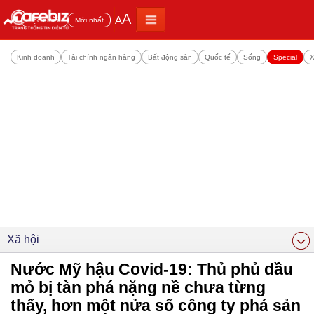
A
A
Đọc nhiều
Mới nhất
Kinh doanh
Tài chính ngân hàng
Bất động sản
Quốc tế
Sống
Special
X
Xã hội
Nước Mỹ hậu Covid-19: Thủ phủ dầu
mỏ bị tàn phá nặng nề chưa từng
thấy, hơn một nửa số công ty phá sản