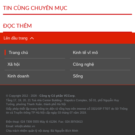
TIN CÙNG CHUYÊN MỤC
ĐỌC THÊM
Lên đầu trang
Trang chủ
Kinh tế vĩ mô
Xã hội
Công nghệ
Kinh doanh
Sống
© Copyright 2012 - 2026 -
Công ty Cổ phần VCCorp.
Tầng 17, 19, 20, 21 Toà nhà Center Building - Hapulico Complex, Số 01, phố Nguyễn Huy
Tưởng, phường Thanh Xuân, thành phố Hà Nội
Giấy phép thiết lập trang thông tin điện tử tổng hợp trên internet số 3321/GP-TTĐT do Sở Thông
tin và Truyền thông TP Hà Nội cấp ngày 03 tháng 07 năm 2019.
Điện thoại: 024 7309 5555 Máy lẻ 41294. Fax: 024-39743413
Email: info@cafebiz.vn
Chịu trách nhiệm quản lý nội dung: Bà Nguyễn Bích Minh