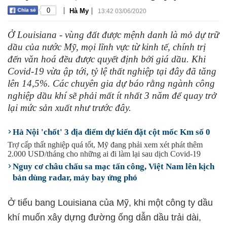
|
|
0
Hà My
13:42 03/06/2020
Ở Louisiana - vùng đất được mệnh danh là mỏ dự trữ
dầu của nước Mỹ, mọi lĩnh vực từ kinh tế, chính trị
đến văn hoá đều được quyết định bởi giá dầu. Khi
Covid-19 vừa ập tới, tỷ lệ thất nghiệp tại đây đã tăng
lên 14,5%. Các chuyên gia dự báo rằng ngành công
nghiệp dầu khí sẽ phải mất ít nhất 3 năm để quay trở
lại mức sản xuất như trước đây.
Hà Nội 'chốt' 3 địa điểm dự kiến đặt cột mốc Km số 0
Trợ cấp thất nghiệp quá tốt, Mỹ đang phải xem xét phát thêm
2.000 USD/tháng cho những ai đi làm lại sau dịch Covid-19
Nguy cơ châu chấu sa mạc tấn công, Việt Nam lên kịch
bản dùng radar, máy bay ứng phó
Ở tiểu bang Louisiana của Mỹ, khi một công ty dầu
khí muốn xây dựng đường ống dẫn dầu trải dài,