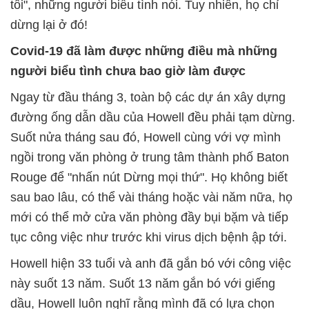
tôi", những người biểu tình nói. Tuy nhiên, họ chỉ
dừng lại ở đó!
Covid-19 đã làm được những điều mà những
người biểu tình chưa bao giờ làm được
Ngay từ đầu tháng 3, toàn bộ các dự án xây dựng
đường ống dẫn dầu của Howell đều phải tạm dừng.
Suốt nửa tháng sau đó, Howell cùng với vợ mình
ngồi trong văn phòng ở trung tâm thành phố Baton
Rouge để "nhấn nút Dừng mọi thứ". Họ không biết
sau bao lâu, có thể vài tháng hoặc vài năm nữa, họ
mới có thể mở cửa văn phòng đầy bụi bặm và tiếp
tục công việc như trước khi virus dịch bệnh ập tới.
Howell hiện 33 tuổi và anh đã gắn bó với công việc
này suốt 13 năm. Suốt 13 năm gắn bó với giếng
dầu, Howell luôn nghĩ rằng mình đã có lựa chọn