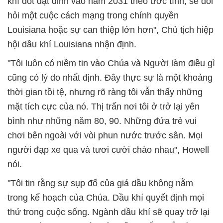
khí đốt đạt đỉnh vào năm 2031 theo ước tính, sẽ đòi
hỏi một cuộc cách mạng trong chính quyền
Louisiana hoặc sự can thiệp lớn hơn", Chủ tịch hiệp
hội dầu khí Louisiana nhận định.
"Tôi luôn có niềm tin vào Chúa và Người làm điều gì
cũng có lý do nhất định. Đây thực sự là một khoảng
thời gian tồi tệ, nhưng rõ ràng tôi vẫn thấy những
mặt tích cực của nó. Thị trấn nơi tôi ở trở lại yên
bình như những năm 80, 90. Những đứa trẻ vui
chơi bên ngoài với vòi phun nước trước sân. Mọi
người đạp xe qua và tươi cười chào nhau", Howell
nói.
"Tôi tin rằng sự sụp đổ của giá dầu không nằm
trong kế hoạch của Chúa. Dầu khí quyết định mọi
thứ trong cuộc sống. Ngành dầu khí sẽ quay trở lại