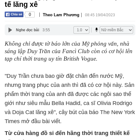
tế lăng xê
|
|
0
Theo Lam Phương
08:45 19/04/2023
Nghe đọc bài
3:55
Không chỉ được tờ báo lớn của Mỹ phỏng vấn, nhà
sáng lập Duy Trần của Fancì Club còn có cơ hội lên
tạp chí thời trang uy tín British Vogue.
"Duy Trần chưa bao giờ đặt chân đến nước Mỹ,
nhưng trang phục của anh thì đã có cơ hội này. Sản
phẩm thời trang của anh đã được các ngôi sao thế
giới như siêu mẫu Bella Hadid, ca sĩ Olivia Rodrigo
và Doja Cat lăng xê", cây bút của báo The New York
Times mở đầu bài viết.
Từ cửa hàng đồ si đến hãng thời trang thiết kế