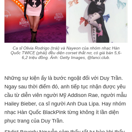
Ca sĩ Olivia Rodrigo (trái) và Nayeon của nhóm nhạc Hàn
Quốc TWICE (phải) đều diện corset thắt nơ, có giá bán 5,6-
6,2 triệu đồng. Ảnh: Getty Images, @fanci.club.
Những sự kiện ấy là bước ngoặt đối với Duy Trần.
Ngay sau thời điểm đó, anh tiếp tục nhận được yêu
cầu từ diễn viên người Mỹ Addison Rae, người mẫu
Hailey Bieber, ca sĩ người Anh Dua Lipa. Hay nhóm
nhạc Hàn Quốc BlackPink từng không ít lần diện
phục trang của Duy Trần.
Stylist Beverly Nguyễn cảm thấy rất tự hào khi thấy