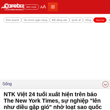
A
A
Đọc nhiều
Mới nhất
Kinh doanh
Tài chính ngân hàng
Bất động sản
Quốc tế
Sống
Special
X
Sống
NTK Việt 24 tuổi xuất hiện trên báo
The New York Times, sự nghiệp "lên
như diều gặp gió" nhờ loạt sao quốc