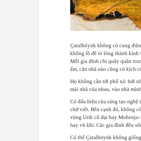
Çatalhöyük không có cung điện
khổng lồ để tỏ lòng thành kính 
Mỗi gia đình chỉ quây quần tron
ấm, căn nhà nào cũng có kích c
Họ không cần tới phố xá: bởi nhà
mái nhà của nhau, vào nhà mình
Có dấu hiệu của sáng tạo nghệ 
chữ viết. Bên cạnh đó, không c
vùng Urik cổ đại hay Mohenjo-
hay vũ khí. Các gia đình đều số
Có thể Çatalhöyük không giống 