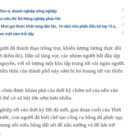
 đơn vị, doanh nghiệp nông nghiệp
ào siêu thị: Bộ Nông nghiệp phản hồi
ợc khát vọng dân tộc, 10 năm nữa phấn đấu lọt top 15 quốc gia có nền nông nghiệp phát triển nhất!
am một năm trỗi dậy
ười đã thành thạo trồng trọt, khiến lượng lương thực dồi
hời điểm đó). Dân số tăng vọt, các nhóm người bắt đầu tập
 nguyên, với số lượng một khu tập trung tới vài ngàn người.
tiền thân của thành phố này sớm bị bỏ hoang tới vài thiên
n chưa được khám phá của thời kỳ chớm nở của nền văn
 thể có xã hội lớn sớm hơn nhiều.
hiệp tới vào thời kỳ Đồ đá mới, giai đoạn cuối của Thời
ước, con người đã biết chế tạo công cụ bằng đá phức tạp,
 nung nồi niêu bằng đất sét để nấu nướng và để lưu trữ
.