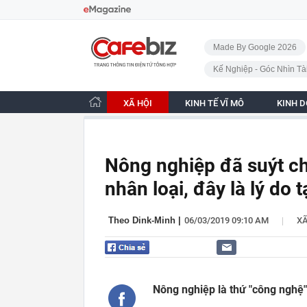
Bỏ qua điều hướng
CafeBiz - Trang chủ
Made By Google 2026
Kế Nghiệp - Góc Nhìn Tà
XÃ HỘI
KINH TẾ VĨ MÔ
KINH 
Nông nghiệp đã suýt c
nhân loại, đây là lý do t
|
Theo Dink-Minh
|
06/03/2019 09:10 AM
XÃ
Nông nghiệp là thứ "công nghệ"