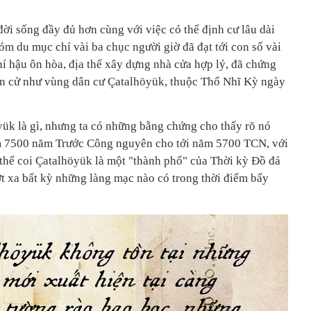
ời sống đầy đủ hơn cùng với việc có thể định cư lâu dài
m du mục chỉ vài ba chục người giờ đã đạt tới con số vài
hí hậu ôn hòa, địa thế xây dựng nhà cửa hợp lý, đã chứng
Đơn cử như vùng dân cư Çatalhöyük, thuộc Thổ Nhĩ Kỳ ngày
ük là gì, nhưng ta có những bằng chứng cho thấy rõ nó
ăm 7500 năm Trước Công nguyên cho tới năm 5700 TCN, với
 thể coi Çatalhöyük là một "thành phố" của Thời kỳ Đồ đá
ợt xa bất kỳ những làng mạc nào có trong thời điểm bấy