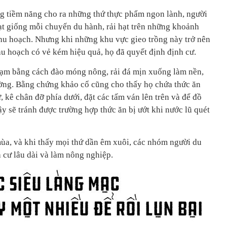
ng tiềm năng cho ra những thứ thực phẩm ngon lành, người
t giống mỗi chuyến du hành, rải hạt trên những khoảnh
hu hoạch. Nhưng khi những khu vực gieo trồng này trở nên
 thu hoạch có vẻ kém hiệu quả, họ đã quyết định định cư.
tạm bằng cách đào móng nông, rải đá mịn xuống làm nền,
ường. Bằng chứng khảo cổ cũng cho thấy họ chứa thức ăn
, kê chân đỡ phía dưới, đặt các tấm ván lên trên và để đồ
y sẽ tránh được trường hợp thức ăn bị ướt khi nước lũ quét
ùa, và khi thấy mọi thứ dần êm xuôi, các nhóm người du
 cư lâu dài và làm nông nghiệp.