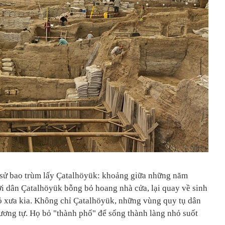
h sử bao trùm lấy Çatalhöyük: khoảng giữa những năm
i dân Çatalhöyük bỗng bỏ hoang nhà cửa, lại quay về sinh
ỏ xưa kia. Không chỉ Çatalhöyük, những vùng quy tụ dân
ương tự. Họ bỏ "thành phố" để sống thành làng nhỏ suốt