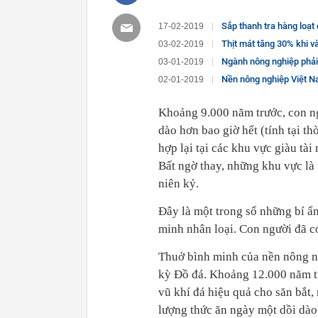
Sắp thanh tra hàng loạt
17-02-2019
Thịt mát tăng 30% khi v
03-02-2019
Ngành nông nghiệp phải khơi gợi đư
03-01-2019
Nền nông nghiệp Việt N
02-01-2019
Khoảng 9.000 năm trước, con ng
dào hơn bao giờ hết (tính tại t
hợp lại tại các khu vực giàu tài
Bất ngờ thay, những khu vực là 
niên kỷ.
Đây là một trong số những bí ẩ
minh nhân loại. Con người đã có
Thuở bình minh của nền nông ng
kỳ Đồ đá. Khoảng 12.000 năm tr
vũ khí đá hiệu quả cho săn bắt,
lượng thức ăn ngày một dồi dào