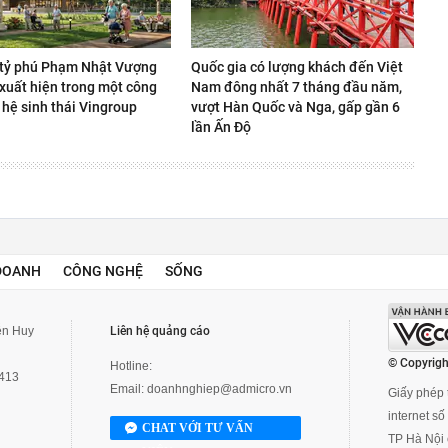
 tỷ phú Phạm Nhật Vượng
Quốc gia có lượng khách đến Việt
 xuất hiện trong một công
Nam đông nhất 7 tháng đầu năm,
 hệ sinh thái Vingroup
vượt Hàn Quốc và Nga, gấp gần 6
lần Ấn Độ
DOANH
CÔNG NGHỆ
SỐNG
yễn Huy
Liên hệ quảng cáo
© Copyrigh
Hotline:
3413
Email:
doanhnghiep@admicro.vn
Giấy phép t
internet s
CHAT VỚI TƯ VẤN
TP Hà Nội 