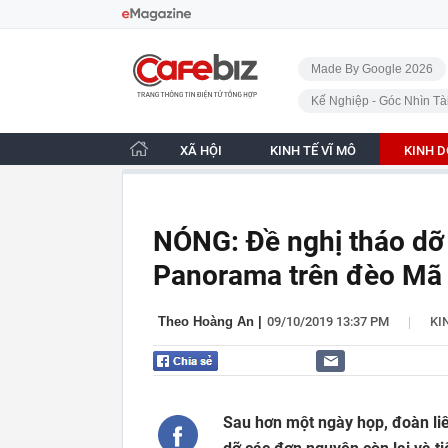
Bỏ qua điều hướng
CafeBiz - Trang chủ
Made By Google 2026
Kế Nghiệp - Góc Nhìn Tà
XÃ HỘI
KINH TẾ VĨ MÔ
KINH 
NÓNG: Đề nghị tháo dỡ 
Panorama trên đèo Mã 
|
Theo Hoàng An
|
09/10/2019 13:37 PM
KI
Sau hơn một ngày họp, đoàn liê