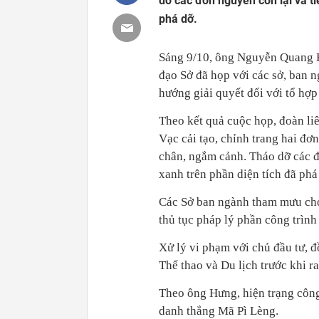
dỡ các đơn nguyên còn lại và ti
phá dỡ.
Sáng 9/10, ông Nguyễn Quang H
đạo Sở đã họp với các sở, ban n
hướng giải quyết đối với tổ hợ
Theo kết quả cuộc họp, đoàn l
Vạc cải tạo, chỉnh trang hai đ
chân, ngắm cảnh. Tháo dỡ các đơ
xanh trên phần diện tích đã phá
Các Sở ban ngành tham mưu cho
thủ tục pháp lý phần công trình 
Xử lý vi phạm với chủ đầu tư, 
Thể thao và Du lịch trước khi ra
Theo ông Hưng, hiện trạng công
danh thắng Mã Pì Lèng.