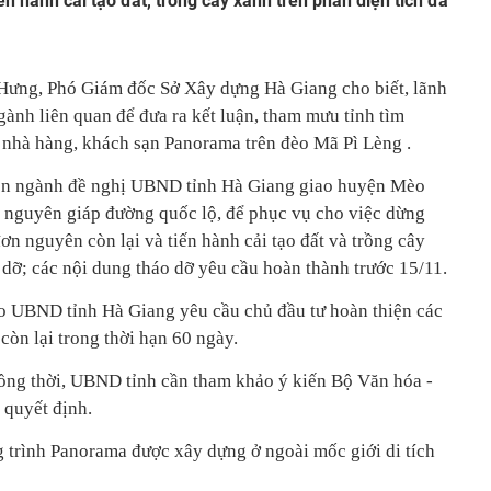
ến hành cải tạo đất, trồng cây xanh trên phần diện tích đã
ưng, Phó Giám đốc Sở Xây dựng Hà Giang cho biết, lãnh
gành liên quan để đưa ra kết luận, tham mưu tỉnh tìm
p nhà hàng, khách sạn Panorama trên đèo Mã Pì Lèng .
iên ngành đề nghị UBND tỉnh Hà Giang giao huyện Mèo
ơn nguyên giáp đường quốc lộ, để phục vụ cho việc dừng
n nguyên còn lại và tiến hành cải tạo đất và trồng cây
 dỡ; các nội dung tháo dỡ yêu cầu hoàn thành trước 15/11.
 UBND tỉnh Hà Giang yêu cầu chủ đầu tư hoàn thiện các
còn lại trong thời hạn 60 ngày.
đồng thời, UBND tỉnh cần tham khảo ý kiến Bộ Văn hóa -
 quyết định.
 trình Panorama được xây dựng ở ngoài mốc giới di tích