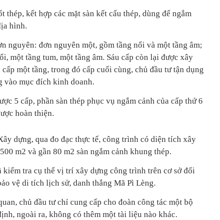
ốt thép, kết hợp các mặt sàn kết cấu thép, dùng để ngắm
ịa hình.
ơn nguyên: đơn nguyên một, gồm tầng nổi và một tầng âm;
i, một tầng tum, một tầng âm. Sáu cấp còn lại được xây
 cấp một tầng, trong đó cấp cuối cùng, chủ đầu tư tận dụng
g vào mục đích kinh doanh.
được 5 cấp, phần sàn thép phục vụ ngắm cảnh của cấp thứ 6
ược hoàn thiện.
y dựng, qua đo đạc thực tế, công trình có diện tích xây
n 500 m2 và gần 80 m2 sàn ngắm cảnh khung thép.
kiểm tra cụ thể vị trí xây dựng công trình trên cơ sở đối
o vệ di tích lịch sử, danh thắng Mã Pì Lèng.
 quan, chủ đầu tư chỉ cung cấp cho đoàn công tác một bộ
định, ngoài ra, không có thêm một tài liệu nào khác.