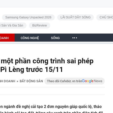
Samsung Galaxy Unpacked 2026
LÃI SUẤT DẬY SÓNG
CHỦ SHO
i Sản Và Gia Sản
BizReview
DOANH
CÔNG NGHỆ
SỐNG
một phần công trình sai phép
Pì Lèng trước 15/11
NH DOANH
»
BẤT ĐỘNG SẢN
Theo dõi Cafebiz.vn trên
n ngành đề nghị cải tạo 2 đơn nguyên giáp quốc lộ, tháo