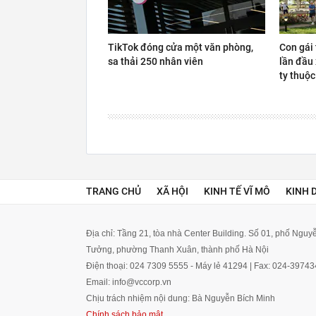
TikTok đóng cửa một văn phòng,
Con gái
sa thải 250 nhân viên
lần đầu
ty thuộc
TRANG CHỦ
XÃ HỘI
KINH TẾ VĨ MÔ
KINH 
Địa chỉ: Tầng 21, tòa nhà Center Building. Số 01, phố Ngu
Tưởng, phường Thanh Xuân, thành phố Hà Nội
Điện thoại: 024 7309 5555 - Máy lẻ 41294 | Fax: 024-3974
Email: info@vccorp.vn
Chịu trách nhiệm nội dung: Bà Nguyễn Bích Minh
Chính sách bảo mật