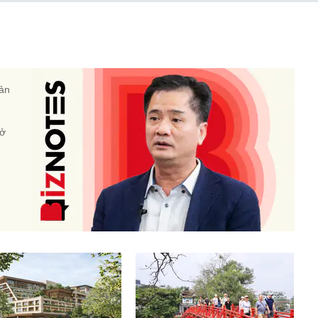
sản
 ở