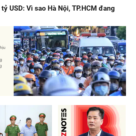
á tỷ USD: Vì sao Hà Nội, TP.HCM đang
hịu
ng
g