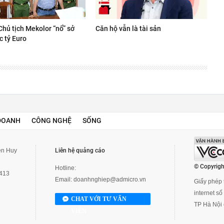
Chủ tịch Mekolor “nổ” sở
Căn hộ vẫn là tài sản
c tỷ Euro
DOANH
CÔNG NGHỆ
SỐNG
yễn Huy
Liên hệ quảng cáo
© Copyrigh
Hotline:
3413
Email:
doanhnghiep@admicro.vn
Giấy phép t
internet s
CHAT VỚI TƯ VẤN
TP Hà Nội 
VIÊN