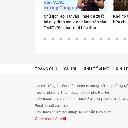
Chủ tịch Hội Tư vấn Thuế đề xuất
Khởi tố 
bỏ quy định mọi đơn hàng trên sàn
hữu chụ
TMĐT đều phải xuất hóa đơn
TRANG CHỦ
XÃ HỘI
KINH TẾ VĨ MÔ
KINH 
Địa chỉ: Tầng 21, tòa nhà Center Building. Số 01, phố Ngu
Tưởng, phường Thanh Xuân, thành phố Hà Nội
Điện thoại: 024 7309 5555 - Máy lẻ 41294 | Fax: 024-3974
Email: info@vccorp.vn
Chịu trách nhiệm nội dung: Bà Nguyễn Bích Minh
Chính sách bảo mật