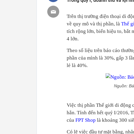
Trong quý I, doanh thu và lợi
Trên thị trường điện thoại di độ
về quy mô và thị phần, là
Thế g
tích rộng lớn, biển hiệu to, bắt
4 lớn.
Theo số liệu trên báo cáo thườn
phần của mình là 30%, gấp 3 lầ
lẻ là 40%.
Nguồn: Bá
Việc thị phần Thế giới di động
hẳn. Tính đến hết quý I/2016, Th
của
FPT Shop
là khoảng 300 siê
Có lẽ việc đầu tư mặt bằng, nh