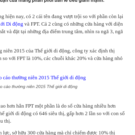
 nhuận của mảng phân phối bán lẻ đều giảm mạnh.
ng hiện nay, có 2 cái tên đang vượt trội so với phần còn lại
iới Di động
và FPT. Cả 2 cùng có những cửa hàng với diện
 mắt và đặt tại những địa điểm trung tâm, nhìn ra ngã 3, ngã
g niên 2015 của Thế giới di động, công ty xác định thị
n so với FPT là 10%, các chuỗi khác 20% và cửa hàng nhỏ
o cáo thường niên 2015 Thế giới di động
 cao hơn hẳn FPT một phần là do số cửa hàng nhiều hơn
ế giới di động có 646 siêu thị, gấp hơn 2 lần so với con số
u thị.
ân lực, sở hữu 300 cửa hàng mà chỉ chiếm được 10% thị