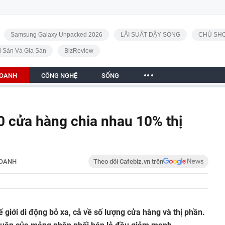
Samsung Galaxy Unpacked 2026
LÃI SUẤT DẬY SÓNG
CHỦ SHO
i Sản Và Gia Sản
BizReview
DOANH
CÔNG NGHỆ
SỐNG
0 cửa hàng chia nhau 10% thị
DOANH
Theo dõi Cafebiz.vn trên
 giới di động bỏ xa, cả về số lượng cửa hàng và thị phần.