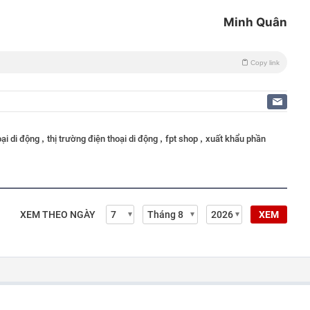
Minh Quân
Copy link
,
,
,
oại di động
thị trường điện thoại di động
fpt shop
xuất khẩu phần
XEM THEO NGÀY
XEM