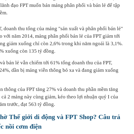
 lãnh đạo FPT muốn bán mảng phân phối và bán lẻ để tập
mềm.
T, doanh thu tổng của mảng "sản xuất và phân phối bán lẻ"
so với năm 2014, mảng phân phối bán lẻ của FPT giảm tới
ũng giảm xuống chỉ còn 2,6% trong khi năm ngoái là 3,1%.
% xuống còn 135 tỷ đồng.
và bán lẻ vẫn chiếm tới 61% tổng doanh thu của FPT,
 24%, dần bị mảng viễn thông bỏ xa và đang giảm xuống
iễn thông của FPT tăng 27% và doanh thu phần mềm tăng
 cả 2 mảng này cùng giảm, kéo theo lợi nhuận quý I của
m trước, đạt 563 tỷ đồng.
chờ Thế giới di động và FPT Shop? Câu trả
iếc nồi cơm điện