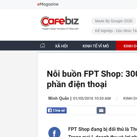
Bỏ qua điều hướng
CafeBiz - Trang chủ
Made By Google 2026
Kế Nghiệp - Góc Nhìn Tà
XÃ HỘI
KINH TẾ VĨ MÔ
KINH 
Nỗi buồn FPT Shop: 30
phần điện thoại
|
Minh Quân
|
01/05/2016 10:33 AM
KINH 
FPT Shop đang bị đối thủ là Thế