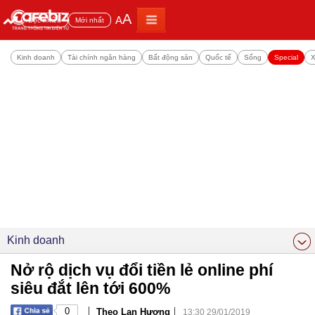
A
A
Đọc nhiều
Mới nhất
Kinh doanh
Tài chính ngân hàng
Bất động sản
Quốc tế
Sống
Special
X
Kinh doanh
Nở rộ dịch vụ đổi tiền lẻ online phí
siêu đắt lên tới 600%
|
|
0
Theo Lan Hương
13:30 29/01/2019