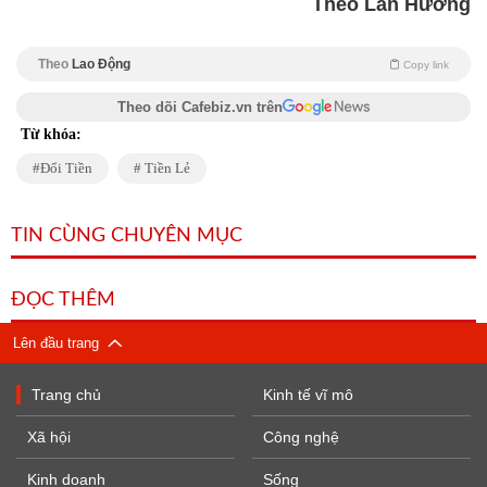
Theo Lan Hương
Theo
Lao Động
Copy link
Theo dõi Cafebiz.vn trên
Từ khóa:
Đổi Tiền
Tiền Lẻ
TIN CÙNG CHUYÊN MỤC
ĐỌC THÊM
Lên đầu trang
Trang chủ
Kinh tế vĩ mô
Xã hội
Công nghệ
Kinh doanh
Sống