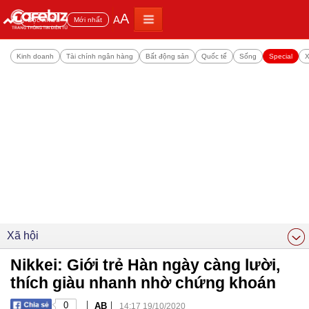
A
A
Đọc nhiều
Mới nhất
Kinh doanh
Tài chính ngân hàng
Bất động sản
Quốc tế
Sống
Special
X
Xã hội
Nikkei: Giới trẻ Hàn ngày càng lười,
thích giàu nhanh nhờ chứng khoán
|
|
0
AB
14:17 19/10/2020