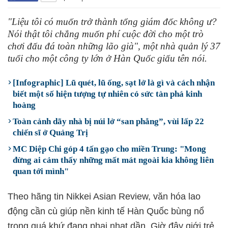
"Liệu tôi có muốn trở thành tổng giám đốc không ư?
Nói thật tôi chẳng muốn phí cuộc đời cho một trò
chơi đấu đá toàn những lão già", một nhà quản lý 37
tuổi cho một công ty lớn ở Hàn Quốc giấu tên nói.
[Infographic] Lũ quét, lũ ống, sạt lở là gì và cách nhận
biết một số hiện tượng tự nhiên có sức tàn phá kinh
hoàng
Toàn cảnh dãy nhà bị núi lở “san phẳng”, vùi lấp 22
chiến sĩ ở Quảng Trị
MC Diệp Chi góp 4 tấn gạo cho miền Trung: "Mong
đừng ai cảm thấy những mất mát ngoài kia không liên
quan tới mình"
Theo hãng tin Nikkei Asian Review, văn hóa lao
động cần cù giúp nền kinh tế Hàn Quốc bùng nổ
trong quá khứ đang phai nhạt dần. Giờ đây giới trẻ