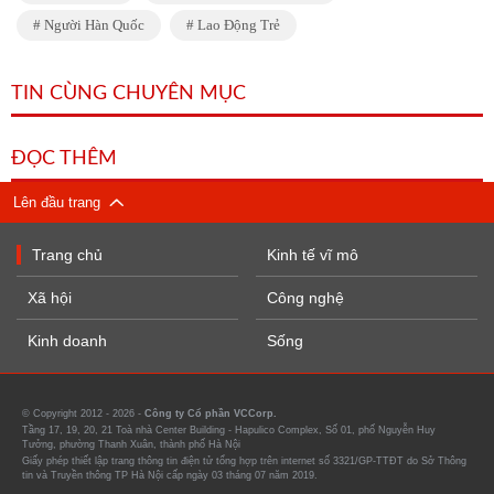
Người Hàn Quốc
Lao Động Trẻ
TIN CÙNG CHUYÊN MỤC
ĐỌC THÊM
Lên đầu trang
Trang chủ
Kinh tế vĩ mô
Xã hội
Công nghệ
Kinh doanh
Sống
© Copyright 2012 - 2026 -
Công ty Cổ phần VCCorp.
Tầng 17, 19, 20, 21 Toà nhà Center Building - Hapulico Complex, Số 01, phố Nguyễn Huy
Tưởng, phường Thanh Xuân, thành phố Hà Nội
Giấy phép thiết lập trang thông tin điện tử tổng hợp trên internet số 3321/GP-TTĐT do Sở Thông
tin và Truyền thông TP Hà Nội cấp ngày 03 tháng 07 năm 2019.