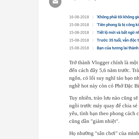
'Không phải tôi không giỏi, do tôi không muốn
16-08-2018
'Tiên phong là bị công kích từ đ
15-08-2018
Tiết lộ mới và bất ngờ n
15-08-2018
Trước 35 tuổi, vẫn độc thân, 
15-08-2018
Bạn của tương lai thành công 
15-08-2018
Trở thành Vlogger chính là một
đến cách đây 5,6 năm trước. Trà
ngôn, có lối suy nghĩ táo bạo 
nghề hot này còn có Phở Đặc B
Tuy nhiên, trào lưu nào cũng sẽ
ngồi trước máy quay để chia sẻ
yêu, tình bạn theo phong cách 
cũng dần "giảm nhiệt".
Họ nhường "sân chơi" của mình 