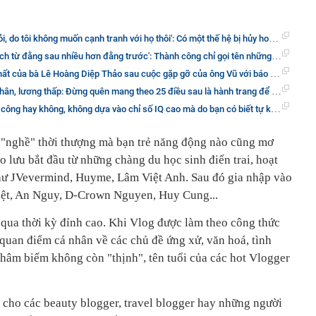
 cạnh tranh với họ thôi': Có một thế hệ bị hủy hoại bởi lối sống 'sao - cũng - được', đến khi không thành công lại viện đủ lý do
ằng sau nhiều hơn đằng trước': Thành công chỉ gọi tên những người có đủ khả năng 'chịu đòn'
hất của bà Lê Hoàng Diệp Thảo sau cuộc gặp gỡ của ông Vũ với báo giới
lương thấp: Đừng quên mang theo 25 điều sau là hành trang để "sống mái" với cuộc đời
hay không, không dựa vào chỉ số IQ cao mà do bạn có biết tự kỷ luật bản thân không!
 "nghề" thời thượng mà bạn trẻ năng động nào cũng mơ
o lưu bắt đầu từ những chàng du học sinh điển trai, hoạt
như JVevermind, Huyme, Lâm Việt Anh. Sau đó gia nhập vào
iệt, An Nguy, D-Crown Nguyen, Huy Cung...
 qua thời kỳ đỉnh cao. Khi Vlog được làm theo công thức
 quan điểm cá nhân về các chủ đề ứng xử, văn hoá, tình
châm biếm không còn "thịnh", tên tuổi của các hot Vlogger
cho các beauty blogger, travel blogger hay những người