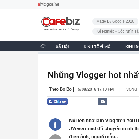
Bỏ qua điều hướng
CafeBiz - Trang chủ
Made By Google 2026
Kế Nghiệp - Góc Nhìn Tà
XÃ HỘI
KINH TẾ VĨ MÔ
KINH 
Những Vlogger hot nhất
|
Theo Bo Bo
|
16/08/2018 17:10 PM
SỐNG
Nổi lên nhờ làm Vlog trên You
JVevermind đã chuyển mình thà
điện ảnh, người mẫu...