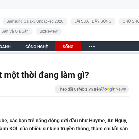
Samsung Galaxy Unpacked 2026
LÃI SUẤT DẬY SÓNG
CHỦ SHO
i Sản Và Gia Sản
BizReview
DOANH
CÔNG NGHỆ
SỐNG
 một thời đang làm gì?
Theo dõi Cafebiz.vn trên
Tube, các bạn trẻ năng động đời đầu như Huyme, An Nguy,
nh KOL của nhiều sự kiện truyền thông, thậm chí lấn sân