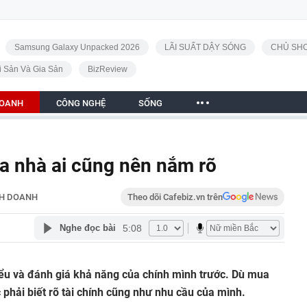
Samsung Galaxy Unpacked 2026
LÃI SUẤT DẬY SÓNG
CHỦ SHO
i Sản Và Gia Sản
BizReview
DOANH
CÔNG NGHỆ
SỐNG
 nhà ai cũng nên nắm rõ
NH DOANH
Theo dõi Cafebiz.vn trên
5:08
Nghe đọc bài
iểu và đánh giá khả năng của chính mình trước. Dù mua
 phải biết rõ tài chính cũng như nhu cầu của mình.