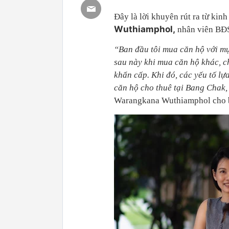
Đây là lời khuyên rút ra từ kin
Wuthiamphol,
nhân viên BĐS
“Ban đầu tôi mua căn hộ với mục
sau này khi mua căn hộ khác, c
khẩn cấp. Khi đó, các yếu tố lựa
căn hộ cho thuê tại Bang Chak
Warangkana Wuthiamphol cho b