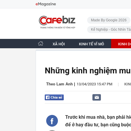
Bỏ qua điều hướng
CafeBiz - Trang chủ
Made By Google 2026
Kế Nghiệp - Góc Nhìn Tà
XÃ HỘI
KINH TẾ VĨ MÔ
KINH 
Những kinh nghiệm mua
|
Theo Lam Anh
|
13/04/2023 15:47 PM
KI
Trước khi mua nhà, bạn phải h
để ở hay đầu tư, bạn cũng buộc