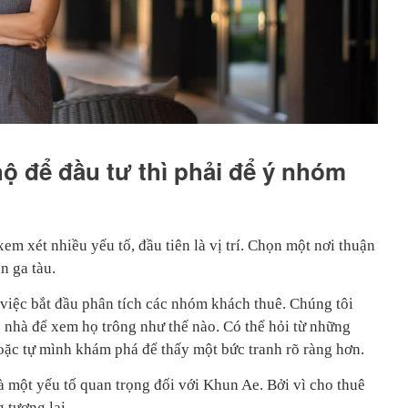
ộ để đầu tư thì phải để ý nhóm
m xét nhiều yếu tố, đầu tiên là vị trí. Chọn một nơi thuận
ần ga tàu.
 việc bắt đầu phân tích các nhóm khách thuê. Chúng tôi
 nhà để xem họ trông như thế nào. Có thể hỏi từ những
oặc tự mình khám phá để thấy một bức tranh rõ ràng hơn.
 một yếu tố quan trọng đối với Khun Ae. Bởi vì cho thuê
 tương lai.