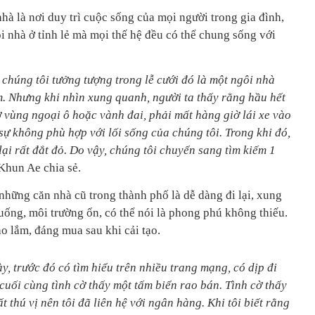
à là nơi duy trì cuộc sống của mọi người trong gia đình,
i nhà ở tỉnh lẻ mà mọi thế hệ đều có thể chung sống với
chúng tôi tưởng tượng trong lễ cưới đó là một ngôi nhà
m. Nhưng khi nhìn xung quanh, người ta thấy rằng hầu hết
ở vùng ngoại ô hoặc vành đai, phải mất hàng giờ lái xe vào
sự không phù hợp với lối sống của chúng tôi. Trong khi đó,
ại rất đắt đỏ. Do vậy, chúng tôi chuyển sang tìm kiếm 1
Khun Ae chia sẻ.
những căn nhà cũ trong thành phố là dễ dàng đi lại, xung
uống, môi trường ổn, có thể nói là phong phú không thiếu.
o lắm, đáng mua sau khi cải tạo.
ày, trước đó có tìm hiểu trên nhiều trang mạng, có dịp đi
cuối cùng tình cờ thấy một tấm biển rao bán. Tình cờ thấy
 thú vị nên tôi đã liên hệ với ngân hàng. Khi tôi biết rằng