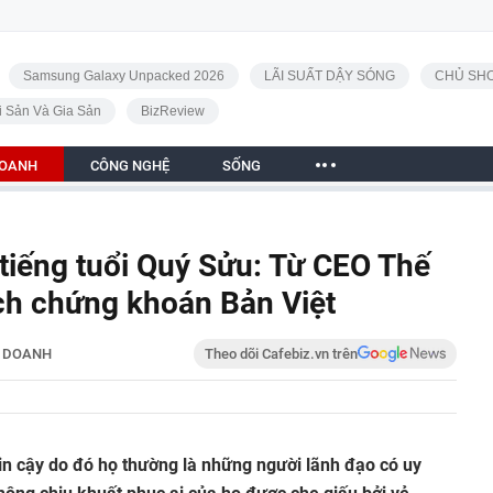
Samsung Galaxy Unpacked 2026
LÃI SUẤT DẬY SÓNG
CHỦ SHO
i Sản Và Gia Sản
BizReview
DOANH
CÔNG NGHỆ
SỐNG
tiếng tuổi Quý Sửu: Từ CEO Thế
ịch chứng khoán Bản Việt
H DOANH
Theo dõi Cafebiz.vn trên
in cậy do đó họ thường là những người lãnh đạo có uy