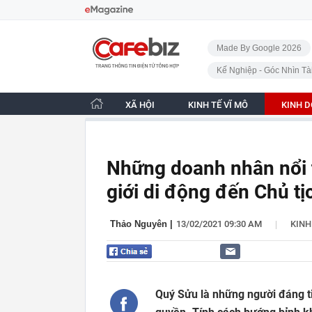
Bỏ qua điều hướng
CafeBiz - Trang chủ
Made By Google 2026
Kế Nghiệp - Góc Nhìn Tà
XÃ HỘI
KINH TẾ VĨ MÔ
KINH 
Những doanh nhân nổi 
giới di động đến Chủ t
|
Thảo Nguyên
|
13/02/2021 09:30 AM
KIN
Quý Sửu là những người đáng t