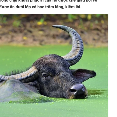
ông chịu khuất phục ai của họ được che giấu bởi vẻ
ược ẩn dưới lớp vỏ bọc trầm lặng, kiệm lời.