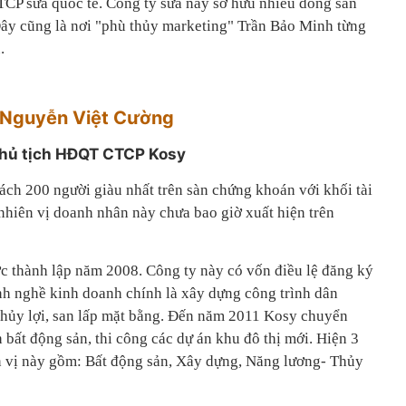
TCP sữa quốc tế. Công ty sữa này sở hữu nhiều dòng sản
Đây cũng là nơi "phù thủy marketing" Trần Bảo Minh từng
.
Nguyễn Việt Cường
hủ tịch HĐQT CTCP Kosy
ch 200 người giàu nhất trên sàn chứng khoán với khối tài
nhiên vị doanh nhân này chưa bao giờ xuất hiện trên
 thành lập năm 2008. Công ty này có vốn điều lệ đăng ký
nh nghề kinh doanh chính là xây dựng công trình dân
thủy lợi, san lấp mặt bằng. Đến năm 2011 Kosy chuyển
bất động sản, thi công các dự án khu đô thị mới. Hiện 3
 vị này gồm: Bất động sản, Xây dựng, Năng lương- Thủy