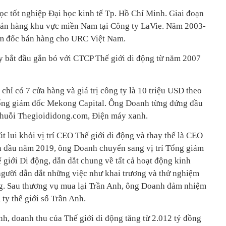
ọc tốt nghiệp Đại học kinh tế Tp. Hồ Chí Minh. Giai đoạn
án hàng khu vực miền Nam tại Công ty LaVie. Năm 2003-
ám đốc bán hàng cho URC Việt Nam.
y bắt đầu gắn bó với CTCP Thế giới di động từ năm 2007
hỉ có 7 cửa hàng và giá trị công ty là 10 triệu USD theo
 tổng giám đốc Mekong Capital. Ông Doanh từng đứng đầu
 chuỗi Thegioididong.com, Điện máy xanh.
 lui khỏi vị trí CEO Thế giới di động và thay thế là CEO
n đầu năm 2019, ông Doanh chuyển sang vị trí Tổng giám
 giới Di động, dẫn dắt chung về tất cả hoạt động kinh
ười dẫn dắt những việc như khai trương và thử nghiệm
ng. Sau thương vụ mua lại Trần Anh, ông Doanh đảm nhiệm
ty thế giới số Trần Anh.
h, doanh thu của Thế giới di động tăng từ 2.012 tỷ đồng